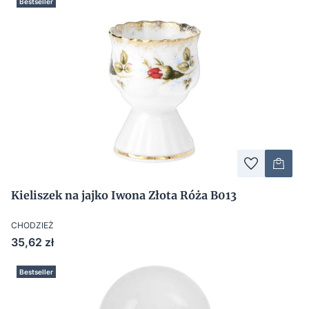
Bestseller
Kieliszek na jajko Iwona Złota Róża B013
CHODZIEŻ
Cena
35,62 zł
Bestseller