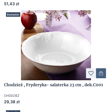
Cena
51,43 zł
Bestseller
Chodzież , Fryderyka- salaterka 23 cm , dek.C001
CHODZIEŻ
Cena
29,38 zł