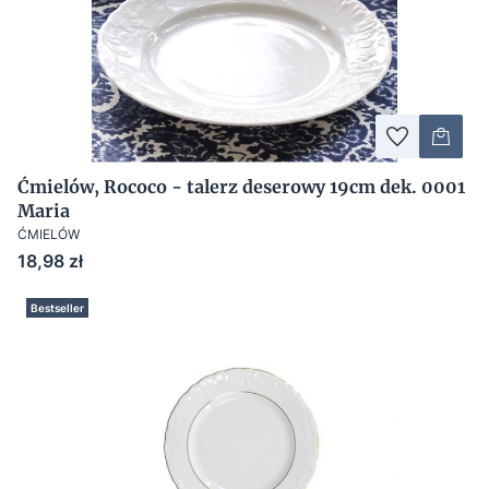
Ćmielów, Rococo - talerz deserowy 19cm dek. 0001
Maria
ĆMIELÓW
Cena
18,98 zł
Bestseller