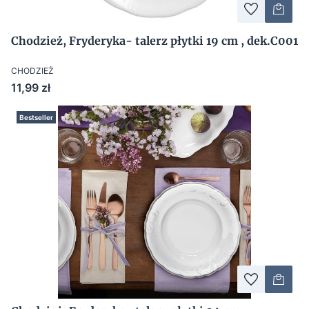
Chodzież, Fryderyka- talerz płytki 19 cm , dek.C001
CHODZIEŻ
Cena
11,99 zł
Bestseller