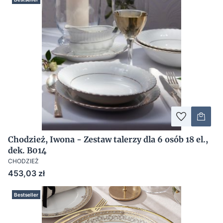
Chodzież, Iwona - Zestaw talerzy dla 6 osób 18 el.,
dek. B014
CHODZIEŻ
Cena
453,03 zł
Bestseller