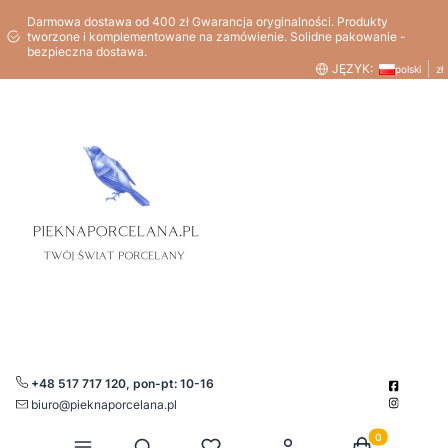
Darmowa dostawa od 400 zł Gwarancja oryginalności. Produkty
tworzone i komplementowane na zamówienie. Solidne pakowanie -
bezpieczna dostawa.
JĘZYK:
polski
zł
+48 517 717 120, pon-pt: 10-16
biuro@pieknaporcelana.pl
Produkty w kos
Otwórz wyszukiwarkę