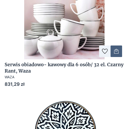
Serwis obiadowo- kawowy dla 6 osób/ 32 el. Czarny
Rant, Waza
WAZA
Cena
831,29 zł