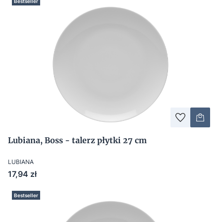
Bestseller
Lubiana, Boss - talerz płytki 27 cm
LUBIANA
Cena
17,94 zł
Bestseller