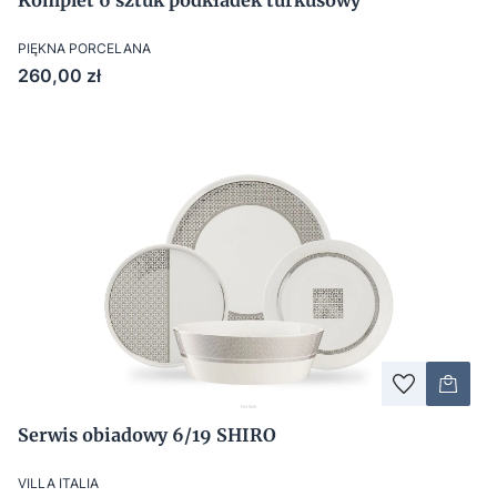
Komplet 6 sztuk podkładek turkusowy
PIĘKNA PORCELANA
Cena
260,00 zł
Serwis obiadowy 6/19 SHIRO
VILLA ITALIA