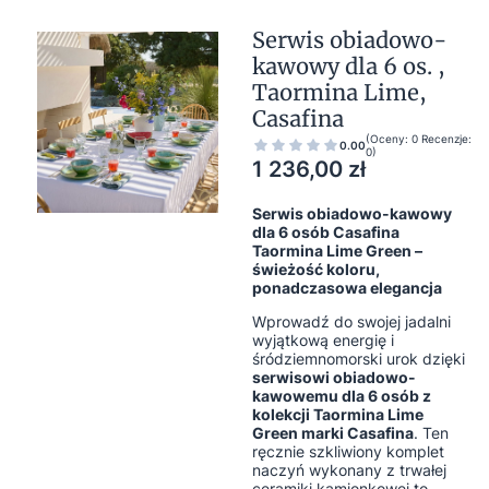
Serwis obiadowo-
kawowy dla 6 os. ,
Taormina Lime,
Casafina
(Oceny: 0 Recenzje:
0.00
0)
Cena
1 236,00 zł
Serwis obiadowo-kawowy
dla 6 osób Casafina
Taormina Lime Green –
świeżość koloru,
ponadczasowa elegancja
Wprowadź do swojej jadalni
wyjątkową energię i
śródziemnomorski urok dzięki
serwisowi obiadowo-
kawowemu dla 6 osób z
kolekcji Taormina Lime
Green marki Casafina
. Ten
ręcznie szkliwiony komplet
naczyń wykonany z trwałej
ceramiki kamionkowej to