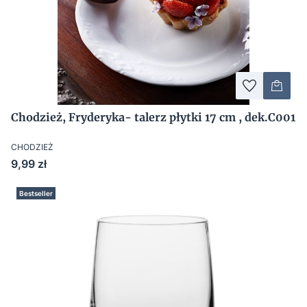
Chodzież, Fryderyka- talerz płytki 17 cm , dek.C001
CHODZIEŻ
Cena
9,99 zł
Bestseller