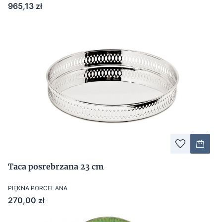
Cena
965,13 zł
Taca posrebrzana 23 cm
PIĘKNA PORCELANA
Cena
270,00 zł