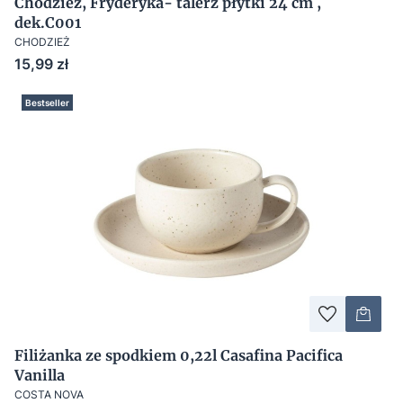
Chodzież, Fryderyka- talerz płytki 24 cm ,
dek.C001
CHODZIEŻ
Cena
15,99 zł
Bestseller
Filiżanka ze spodkiem 0,22l Casafina Pacifica
Vanilla
COSTA NOVA