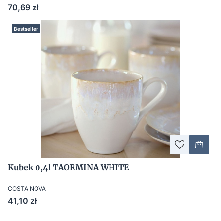
Cena
70,69 zł
Bestseller
Kubek 0,4l TAORMINA WHITE
COSTA NOVA
Cena
41,10 zł