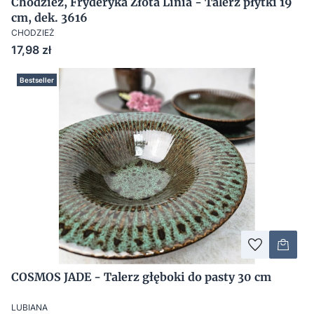
Chodzież, Fryderyka Złota Linia - Talerz płytki 19
cm, dek. 3616
CHODZIEŻ
Cena
17,98 zł
Bestseller
COSMOS JADE - Talerz głęboki do pasty 30 cm
LUBIANA