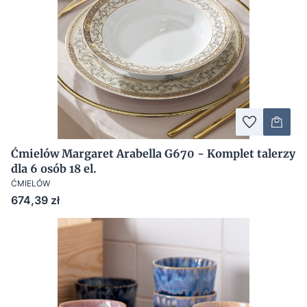
Ćmielów Margaret Arabella G670 - Komplet talerzy
dla 6 osób 18 el.
ĆMIELÓW
Cena
674,39 zł