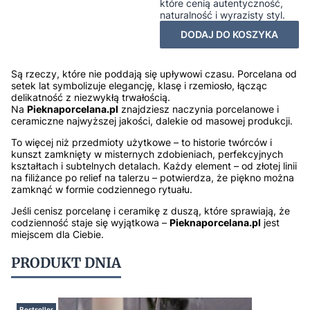
które cenią autentyczność,
naturalność i wyrazisty styl.
DODAJ DO KOSZYKA
Są rzeczy, które nie poddają się upływowi czasu. Porcelana od
setek lat symbolizuje elegancję, klasę i rzemiosło, łącząc
delikatność z niezwykłą trwałością.
Na
Pieknaporcelana.pl
znajdziesz naczynia porcelanowe i
ceramiczne najwyższej jakości, dalekie od masowej produkcji.
To więcej niż przedmioty użytkowe – to historie twórców i
kunszt zamknięty w misternych zdobieniach, perfekcyjnych
kształtach i subtelnych detalach. Każdy element – od złotej linii
na filiżance po relief na talerzu – potwierdza, że piękno można
zamknąć w formie codziennego rytuału.
Jeśli cenisz porcelanę i ceramikę z duszą, które sprawiają, że
codzienność staje się wyjątkowa –
Pieknaporcelana.pl
jest
miejscem dla Ciebie.
PRODUKT DNIA
Bestseller