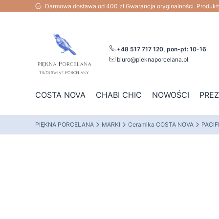
Darmowa dostawa od 400 zł Gwarancja oryginalności. Produk
+48 517 717 120, pon-pt: 10-16
biuro@pieknaporcelana.pl
COSTA NOVA
CHABI CHIC
NOWOŚCI
PRE
PIĘKNA PORCELANA
MARKI
Ceramika COSTA NOVA
PACIF