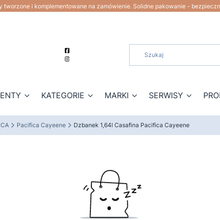
ty tworzone i komplementowane na zamówienie. Solidne pakowanie - bezpiecz
ZENTY
KATEGORIE
MARKI
SERWISY
PRO
ICA
Pacifica Cayeene
Dzbanek 1,64l Casafina Pacifica Cayeene