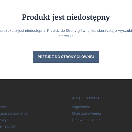
Produkt jest niedostępny
o szukasz jest niedostępny. Przejdź do Strony głównej lub skorzystaj z wyszuki
interesuje.
PRZEJDŹ DO STRONY GŁÓWNEJ
 w stopce
MOJE KONTO
ności
Logowanie
zacji zamówienia
Moje zamówienia
tawy
Ustawienia konta
 i zwroty