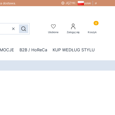
JĘZYK:
na dostawa.
polski
zł
Produkty w kos
Wyczyść
Szukaj
Ulubione
Zaloguj się
Koszyk
MOCJE
B2B / HoReCa
KUP WEDŁUG STYLU
DOD