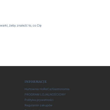
warki, żeby znaleźć to, co Cię
INFORMACJE
Hurtownia HoReCa/Gastronomia
PROGRAM LOJALNOŚCIOWY
Polityka prywatności
Regulamin zakupów