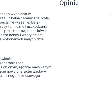
Opinie
czego wypalania w
orzą unikalną ceramiczną bryłę,
ecjalnie wiązanie. Dzięki
rząsy termiczne i uszkodzenia
— projektantów, techników i
iesza kolory i wzory celem
ie wykonanych małych dzieł
świecie,
nieograniczonej
ie żłobionym, ręcznie malowanym
zuje nowy charakter zastawy
formalnego, biznesowego