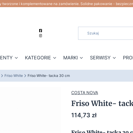
ty tworzone i komplementowane na zamówienie. Solidne pakowanie - bezpiecz
ZENTY
KATEGORIE
MARKI
SERWISY
PRO
Friso White
Friso White- tacka 30 cm
COSTA NOVA
Friso White- tac
Cena
114,73 zł
Friso White- tacka 30 