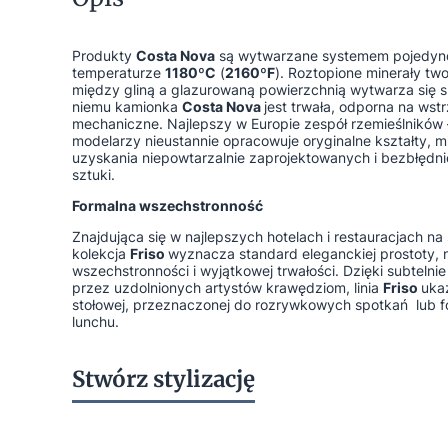
Produkty
Costa Nova
są wytwarzane systemem pojedyn
temperaturze
1180ºC
(
2160ºF
). Roztopione minerały tw
między gliną a glazurowaną powierzchnią wytwarza się sp
niemu kamionka
Costa Nova
jest trwała, odporna na wst
mechaniczne. Najlepszy w Europie zespół rzemieślników 
modelarzy nieustannie opracowuje oryginalne kształty, m
uzyskania niepowtarzalnie zaprojektowanych i bezbłędn
sztuki.
Formalna wszechstronność
Znajdująca się w najlepszych hotelach i restauracjach na 
kolekcja
Friso
wyznacza standard eleganckiej prostoty, 
wszechstronności i wyjątkowej trwałości. Dzięki subteln
przez uzdolnionych artystów krawędziom, linia
Friso
uka
stołowej, przeznaczonej do rozrywkowych spotkań lub 
lunchu.
Stwórz stylizację