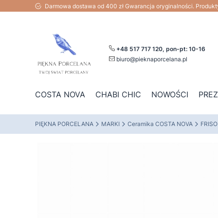
Darmowa dostawa od 400 zł Gwarancja oryginalności. Produk
+48 517 717 120, pon-pt: 10-16
biuro@pieknaporcelana.pl
COSTA NOVA
CHABI CHIC
NOWOŚCI
PRE
PIĘKNA PORCELANA
MARKI
Ceramika COSTA NOVA
FRISO