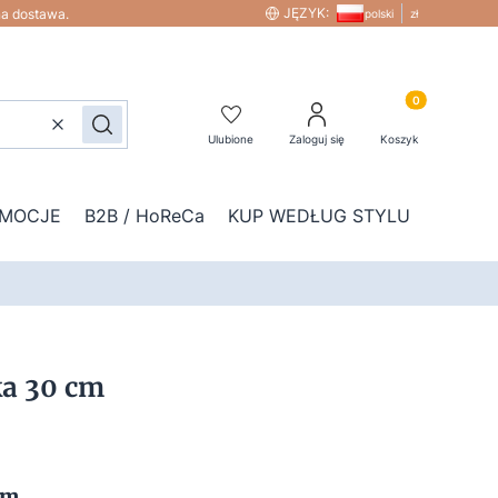
JĘZYK:
na dostawa.
polski
zł
Produkty w kos
Wyczyść
Szukaj
Ulubione
Zaloguj się
Koszyk
MOCJE
B2B / HoReCa
KUP WEDŁUG STYLU
DOD
ka 30 cm
cm