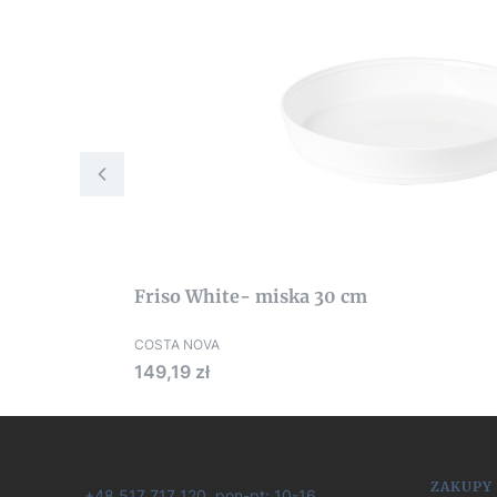
Friso White- miska 30 cm
COSTA NOVA
Cena
149,19 zł
Linki
ZAKUPY
+48 517 717 120, pon-pt: 10-16