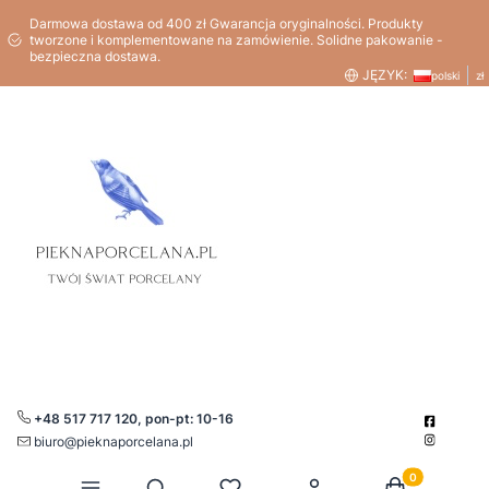
Darmowa dostawa od 400 zł Gwarancja oryginalności. Produkty
tworzone i komplementowane na zamówienie. Solidne pakowanie -
bezpieczna dostawa.
JĘZYK:
polski
zł
+48 517 717 120, pon-pt: 10-16
biuro@pieknaporcelana.pl
Produkty w kos
Otwórz wyszukiwarkę