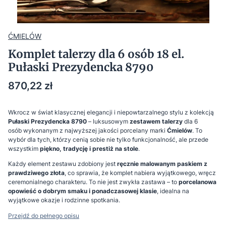
ĆMIELÓW
Komplet talerzy dla 6 osób 18 el.
Pułaski Prezydencka 8790
Cena
870,22 zł
Wkrocz w świat klasycznej elegancji i niepowtarzalnego stylu z kolekcją
Pułaski Prezydencka 8790
– luksusowym
zestawem talerzy
dla 6
osób wykonanym z najwyższej jakości porcelany marki
Ćmielów
. To
wybór dla tych, którzy cenią sobie nie tylko funkcjonalność, ale przede
wszystkim
piękno, tradycję i prestiż na stole
.
Każdy element zestawu zdobiony jest
ręcznie malowanym paskiem z
prawdziwego złota
, co sprawia, że komplet nabiera wyjątkowego, wręcz
ceremonialnego charakteru. To nie jest zwykła zastawa – to
porcelanowa
opowieść o dobrym smaku i ponadczasowej klasie
, idealna na
wyjątkowe okazje i rodzinne spotkania.
Przejdź do pełnego opisu