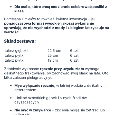
Dla osób, które chcą codziennie celebrować posiłki z
klasą
Porcelana Ćmielów to również świetna inwestycja – jej
ponadczasowa forma i wysokiej jakości wykonanie
sprawiają, że nie wychodzi z mody i z biegiem lat zyskuje na
wartości.
Skład zestawu:
talerz głęboki
22,5 cm
6 szt.
talerz płytki
25 cm
6 szt.
talerz płytki
19 cm
6 szt.
Zdobienie wykonane
ręcznie przy użyciu złota
wymaga
delikatnego traktowania, by zachować swój blask na lata. Oto
kilka zaleceń pielęgnacyjnych:
Myć wyłącznie ręcznie
, w letniej wodzie z delikatnym
detergentem
Unikać szorstkich gąbek i silnych środków
czyszczących
Nie myć w zmywarce
– złocenia mogą się zetrzeć lub
odbarwić