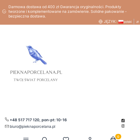
Darmowa dostawa od 400 zł Gwarancja oryginalności. Produkty
tworzone i komplementowane na zamówienie. Solidne pakowanie -
bezpieczna dostawa.
JĘZYK:
polski
zł
+48 517 717 120, pon-pt: 10-16
biuro@pieknaporcelana.pl
Produkty w kos
Otwórz wyszukiwarkę