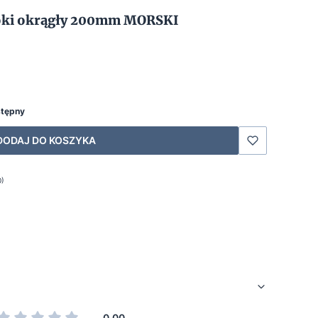
boki okrągły 200mm MORSKI
stępny
DODAJ DO KOSZYKA
0)
0.00