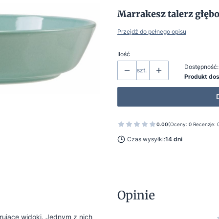
Marrakesz talerz głę
Przejdź do pełnego opisu
Ilość
Dostępność:
szt.
Produkt do
0.00
(Oceny: 0 Recenzje: 
Czas wysyłki:
14 dni
Opinie
irujące widoki. Jednym z nich