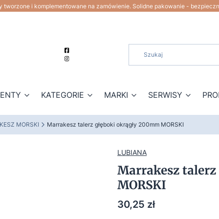
ty tworzone i komplementowane na zamówienie. Solidne pakowanie - bezpiecz
ZENTY
KATEGORIE
MARKI
SERWISY
PRO
KESZ MORSKI
Marrakesz talerz głęboki okrągły 200mm MORSKI
LUBIANA
Marrakesz taler
MORSKI
Cena
30,25 zł