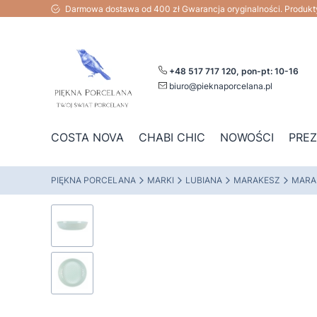
Darmowa dostawa od 400 zł Gwarancja oryginalności. Produk
+48 517 717 120, pon-pt: 10-16
biuro@pieknaporcelana.pl
COSTA NOVA
CHABI CHIC
NOWOŚCI
PRE
PIĘKNA PORCELANA
MARKI
LUBIANA
MARAKESZ
MARA