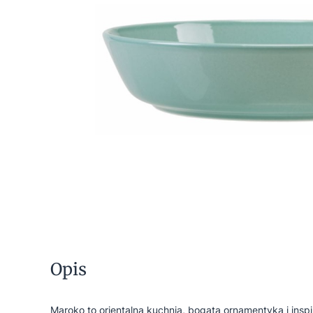
Opis
Maroko to orientalna kuchnia, bogata ornamentyka i insp