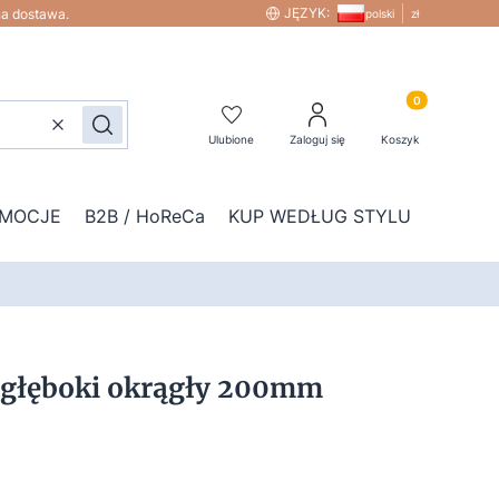
JĘZYK:
na dostawa.
polski
zł
Produkty w kos
Wyczyść
Szukaj
Ulubione
Zaloguj się
Koszyk
MOCJE
B2B / HoReCa
KUP WEDŁUG STYLU
DOD
z głęboki okrągły 200mm