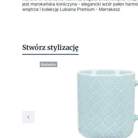
jest marokańska koniczyna - elegancki wzór pełen harmoni
wnętrza i kolekcję Lubiana Premium - Marrakesz
Stwórz stylizację
Bestseller