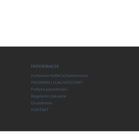
INFORMACJE
Hurtownia HoReCa/Gastronomia
PROGRAM LOJALNOŚCIOWY
Polityka prywatności
Regulamin zakupów
Do pobrania
KONTAKT