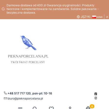
Darmowa dostawa od 400 zł Gwarancja oryginalności. Produkty
tworzone i komplementowane na zamówienie. Solidne pakowanie -
bezpieczna dostawa.
JĘZYK:
polski
zł
+48 517 717 120, pon-pt: 10-16
biuro@pieknaporcelana.pl
Produkty w kos
Otwórz wyszukiwarkę