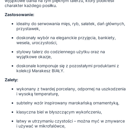
wyjątkowe dania na tym pięknym talerzu, który podkreśli
charakter każdego posiłku.
Zastosowanie:
idealny do serwowania mięs, ryb, sałatek, dań głównych,
przystawek,
doskonały wybór na eleganckie przyjęcia, bankiety,
wesela, uroczystości,
stylowy talerz do codziennego użytku oraz na
wyjątkowe okazje,
doskonale komponuje się z pozostałymi produktami z
kolekcji Marakesz BIAŁY.
Zalety:
wykonany z twardej porcelany, odpornej na uszkodzenia
i wysoką temperaturę,
subtelny wzór inspirowany marokańską ornamentyką,
klasyczna biel w błyszczącym wykończeniu,
łatwy w utrzymaniu czystości – można myć w zmywarce
i używać w mikrofalówce,