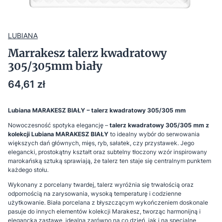
LUBIANA
Marrakesz talerz kwadratowy
305/305mm biały
Cena
64,61 zł
Lubiana MARAKESZ BIAŁY – talerz kwadratowy 305/305 mm
Nowoczesność spotyka elegancję –
talerz kwadratowy 305/305 mm z
kolekcji Lubiana MARAKESZ BIAŁY
to idealny wybór do serwowania
większych dań głównych, mięs, ryb, sałatek, czy przystawek. Jego
elegancki, prostokątny kształt oraz subtelny tłoczony wzór inspirowany
marokańską sztuką sprawiają, że talerz ten staje się centralnym punktem
każdego stołu.
Wykonany z porcelany twardej, talerz wyróżnia się trwałością oraz
odpornością na zarysowania, wysoką temperaturę i codzienne
użytkowanie. Biała porcelana z błyszczącym wykończeniem doskonale
pasuje do innych elementów kolekcji Marakesz, tworząc harmonijną i
elegancką zastawę, idealną zarówno na co dzień, jak i na specjalne