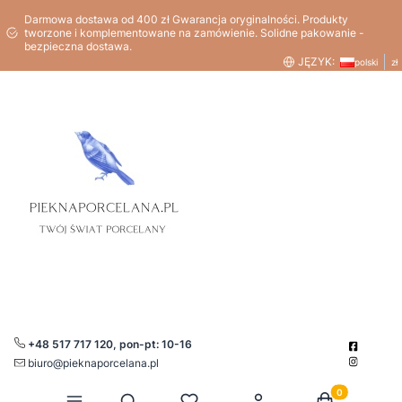
Darmowa dostawa od 400 zł Gwarancja oryginalności. Produkty
tworzone i komplementowane na zamówienie. Solidne pakowanie -
bezpieczna dostawa.
JĘZYK:
polski
zł
+48 517 717 120, pon-pt: 10-16
biuro@pieknaporcelana.pl
Produkty w kos
Otwórz wyszukiwarkę