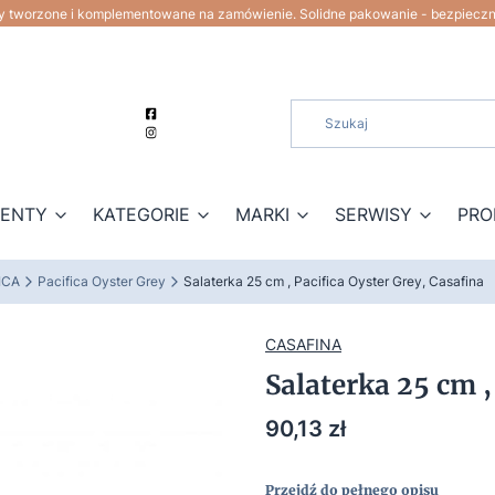
ty tworzone i komplementowane na zamówienie. Solidne pakowanie - bezpiecz
ZENTY
KATEGORIE
MARKI
SERWISY
PRO
ICA
Pacifica Oyster Grey
Salaterka 25 cm , Pacifica Oyster Grey, Casafina
CASAFINA
Salaterka 25 cm ,
Cena
90,13 zł
Przejdź do pełnego opisu