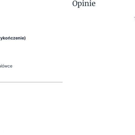
Opinie
wykończenie)
alówce