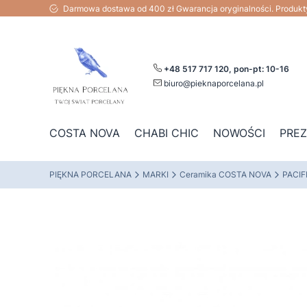
Darmowa dostawa od 400 zł Gwarancja oryginalności. Produk
+48 517 717 120, pon-pt: 10-16
biuro@pieknaporcelana.pl
COSTA NOVA
CHABI CHIC
NOWOŚCI
PRE
PIĘKNA PORCELANA
MARKI
Ceramika COSTA NOVA
PACIF