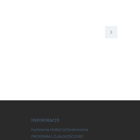
INFORMACJE
Hurtownia HoReCa/Gastronomia
PROGRAM LOJALNOŚCIOWY