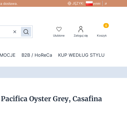
JĘZYK:
na dostawa.
polski
zł
Produkty w kos
Wyczyść
Szukaj
Ulubione
Zaloguj się
Koszyk
MOCJE
B2B / HoReCa
KUP WEDŁUG STYLU
DOD
 Pacifica Oyster Grey, Casafina