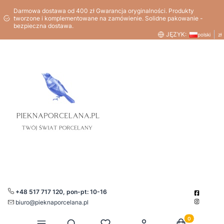
Darmowa dostawa od 400 zł Gwarancja oryginalności. Produkty
tworzone i komplementowane na zamówienie. Solidne pakowanie -
bezpieczna dostawa.
JĘZYK:
polski
zł
+48 517 717 120, pon-pt: 10-16
biuro@pieknaporcelana.pl
Produkty w kos
Otwórz wyszukiwarkę