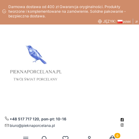
Darmowa dostawa od 400 zł Gwarancja oryginalności. Produkty
tworzone i komplementowane na zamówienie. Solidne pakowanie -
bezpieczna dostawa.
JĘZYK:
polski
zł
+48 517 717 120, pon-pt: 10-16
biuro@pieknaporcelana.pl
Produkty w kos
Otwórz wyszukiwarkę