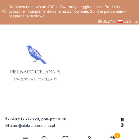
Darmowa dostawa od 400 zł Gwarancja oryginalności. Produkty
tworzone i komplementowane na zamówienie. Solidne pakowanie -
bezpieczna dostawa.
JĘZYK:
polski
zł
+48 517 717 120, pon-pt: 10-16
biuro@pieknaporcelana.pl
Produkty w kos
Otwórz wyszukiwarkę