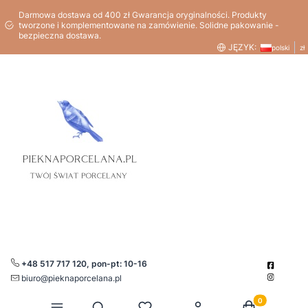
Darmowa dostawa od 400 zł Gwarancja oryginalności. Produkty
tworzone i komplementowane na zamówienie. Solidne pakowanie -
bezpieczna dostawa.
JĘZYK:
polski
zł
+48 517 717 120, pon-pt: 10-16
biuro@pieknaporcelana.pl
Produkty w kos
Otwórz wyszukiwarkę