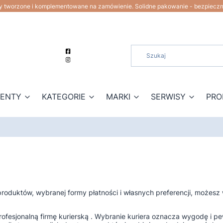
ty tworzone i komplementowane na zamówienie. Solidne pakowanie - bezpiecz
ZENTY
KATEGORIE
MARKI
SERWISY
PRO
produktów, wybranej formy płatności i własnych preferencji, możesz
profesjonalną firmę kurierską . Wybranie kuriera oznacza wygodę i 