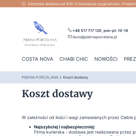
Darmowa dostawa od 400 zł Gwarancja oryginalności. Produk
+48 517 717 120, pon-pt: 10-16
biuro@pieknaporcelana.pl
COSTA NOVA
CHABI CHIC
NOWOŚCI
PRE
PIĘKNA PORCELANA
Koszt dostawy
Koszt dostawy
W zależności od ilości i wagi zamawianych przez Ciebie 
Najszybciej i najbezpieczniej:
Firma kurierska - dostawa jest realizowana przez 