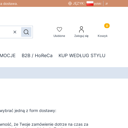
JĘZYK:
na dostawa.
polski
zł
Produkty w kos
Wyczyść
Szukaj
Ulubione
Zaloguj się
Koszyk
MOCJE
B2B / HoReCa
KUP WEDŁUG STYLU
DOD
 wybrać jedną z form dostawy:
pewność, że Twoje zamówienie dotrze na czas za