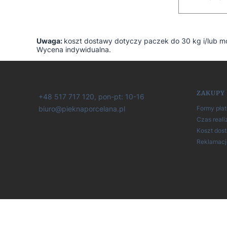
Uwaga:
koszt dostawy dotyczy paczek do 30 kg i/lub m
Wycena indywidualna.
Linki
ZAKUPY
+48 517 717 120, pon-pt: 10-16
Formy płat
biuro@pieknaporcelana.pl
Czas reali
Koszt dos
Reklamacje