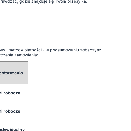
rawdzać, gdzie znajduje się Twoja przesyłka.
tawy i metody płatności - w podsumowaniu zobaczysz
rczenia zamówienia:
ostarczenia
ni robocze
ni robocze
indywidualny