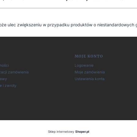
oże ulec zwiększeniu w przypadku produktów o niestandardowych g
 w stopce
MOJE KONTO
ności
Logowanie
zacji zamówienia
Moje zamówienia
tawy
Ustawienia konta
 i zwroty
Sklep internetowy
Shoper.pl