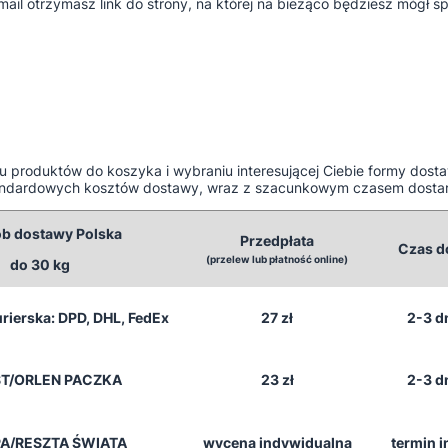
l otrzymasz link do strony, na której na bieżąco będziesz mógł sp
 produktów do koszyka i wybraniu interesującej Ciebie formy dos
 standardowych kosztów dostawy, wraz z szacunkowym czasem dosta
b dostawy Polska
Przedpłata
Czas d
(przelew lub płatność online)
do 30 kg
rierska: DPD, DHL, FedEx
27 zł
2-3 d
ST/ORLEN PACZKA
23 zł
2-3 d
A/RESZTA ŚWIATA
wycena indywidualna
termin 