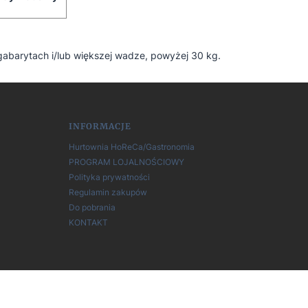
abarytach i/lub większej wadze, powyżej 30 kg.
INFORMACJE
Hurtownia HoReCa/Gastronomia
PROGRAM LOJALNOŚCIOWY
Polityka prywatności
Regulamin zakupów
Do pobrania
KONTAKT