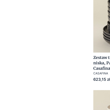
Zestaw t
niska, P
Casafina
CASAFINA
Cena
623,15 z