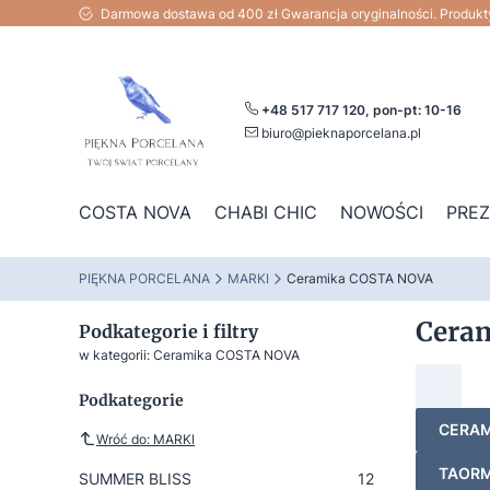
Darmowa dostawa od 400 zł Gwarancja oryginalności. Produk
+48 517 717 120, pon-pt: 10-16
biuro@pieknaporcelana.pl
COSTA NOVA
CHABI CHIC
NOWOŚCI
PRE
PIĘKNA PORCELANA
MARKI
Ceramika COSTA NOVA
Cera
Podkategorie i filtry
w kategorii: Ceramika COSTA NOVA
Podkategorie
CERAM
Wróć do: MARKI
TAORM
SUMMER BLISS
12