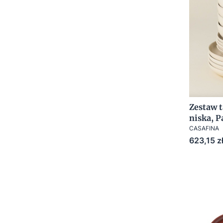
Zestaw t
niska, P
CASAFINA
Cena
623,15 z