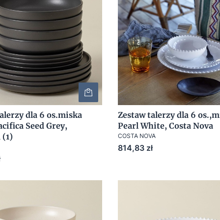
alerzy dla 6 os.miska
Zestaw talerzy dla 6 os.,m
acifica Seed Grey,
Pearl White, Costa Nova
 (1)
COSTA NOVA
Cena
814,83 zł
ł