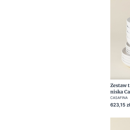
Zestaw t
niska Ca
CASAFINA
Cena
623,15 z