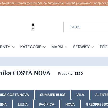
ty tworzone i komplementowane na zamówienie. Solidne pakowanie - bezpiecz
ZENTY
KATEGORIE
MARKI
SERWISY
PRO
mika COSTA NOVA
Produkty:
1320
IKA COSTA NOVA
SUMMER BLISS
VILA
ALENT
INA
LUZIA
PACIFICA
NOVA
GRESPRESS