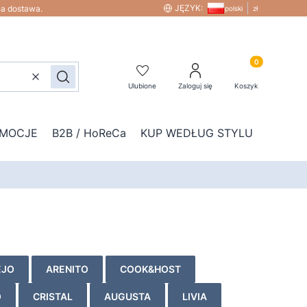
JĘZYK:
na dostawa.
polski
zł
Produkty w kos
Wyczyść
Szukaj
Ulubione
Zaloguj się
Koszyk
MOCJE
B2B / HoReCa
KUP WEDŁUG STYLU
DOD
EJO
ARENITO
COOK&HOST
O
CRISTAL
AUGUSTA
LIVIA