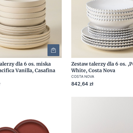
alerzy dla 6 os. miska
Zestaw talerzy dla 6 os. ,P
acifica Vanilla, Casafina
White, Costa Nova
COSTA NOVA
Cena
ł
842,64 zł