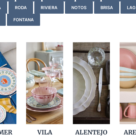
A
RODA
RIVIERA
NOTOS
BRISA
LAG
FONTANA
MER
VILA
ALENTEJO
AR