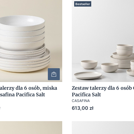
Bestseller
alerzy dla 6 osób, miska
Zestaw talerzy dla 6 osób
safina Pacifica Salt
Pacifica Salt
CASAFINA
Cena
ł
613,00 zł