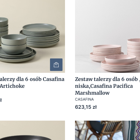
alerzy dla 6 osób Casafina
Zestaw talerzy dla 6 osób 
 Artichoke
niska,Casafina Pacifica
Marshmallow
ł
CASAFINA
Cena
623,15 zł