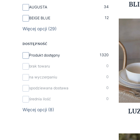
BLI
34
AUGUSTA
12
BEIGE BLUE
Więcej opcji (29)
DOSTĘPNOŚĆ
Dostępność
1320
Produkt dostępny
0
brak towaru
0
na wyczerpaniu
0
spodziewana dostawa
0
średnia ilość
Więcej opcji (8)
LUZ