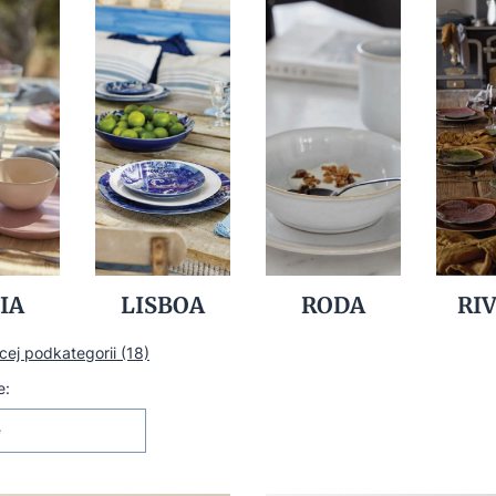
IA
LISBOA
RODA
RI
ej podkategorii (18)
 produktów
e:
e