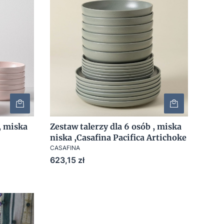
, miska
Zestaw talerzy dla 6 osób , miska
niska ,Casafina Pacifica Artichoke
CASAFINA
Cena
623,15 zł