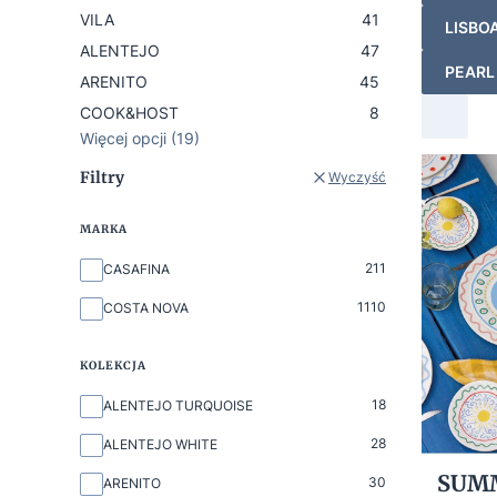
VILA
41
LISBO
ALENTEJO
47
PEARL
ARENITO
45
COOK&HOST
8
Więcej opcji (19)
Filtry
Wyczyść
MARKA
Marka
211
CASAFINA
1110
COSTA NOVA
KOLEKCJA
Kolekcja
18
ALENTEJO TURQUOISE
28
ALENTEJO WHITE
SUM
30
ARENITO