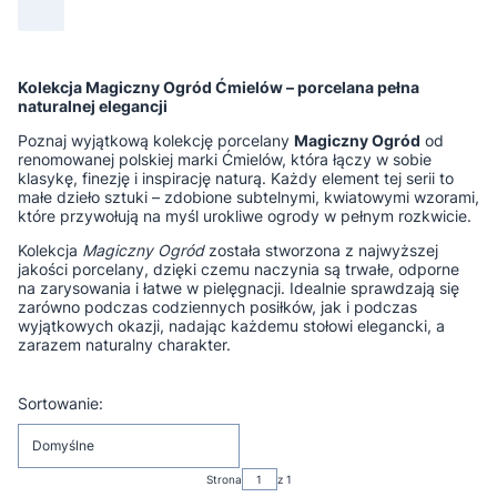
Kolekcja Magiczny Ogród Ćmielów – porcelana pełna
naturalnej elegancji
Poznaj wyjątkową kolekcję porcelany
Magiczny Ogród
od
renomowanej polskiej marki Ćmielów, która łączy w sobie
klasykę, finezję i inspirację naturą. Każdy element tej serii to
małe dzieło sztuki – zdobione subtelnymi, kwiatowymi wzorami,
które przywołują na myśl urokliwe ogrody w pełnym rozkwicie.
Kolekcja
Magiczny Ogród
została stworzona z najwyższej
jakości porcelany, dzięki czemu naczynia są trwałe, odporne
na zarysowania i łatwe w pielęgnacji. Idealnie sprawdzają się
zarówno podczas codziennych posiłków, jak i podczas
wyjątkowych okazji, nadając każdemu stołowi elegancki, a
zarazem naturalny charakter.
Lista produktów
Sortowanie:
Domyślne
Strona
z 1