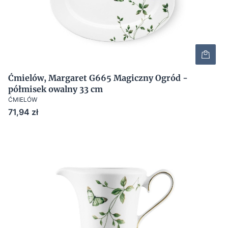
Ćmielów, Margaret G665 Magiczny Ogród -
półmisek owalny 33 cm
ĆMIELÓW
Cena
71,94 zł