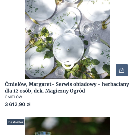
Ćmielów, Margaret- Serwis obiadowy - herbaciany
dla 12 osób, dek. Magiczny Ogród
ĆMIELÓW
Cena
3 612,90 zł
Bestseller