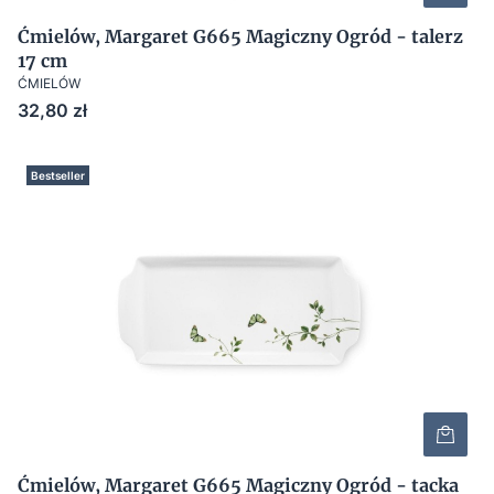
Ćmielów, Margaret G665 Magiczny Ogród - talerz
17 cm
ĆMIELÓW
Cena
32,80 zł
Bestseller
Ćmielów, Margaret G665 Magiczny Ogród - tacka