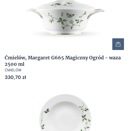
Ćmielów, Margaret G665 Magiczny Ogród - waza
2500 ml
ĆMIELÓW
Cena
330,70 zł