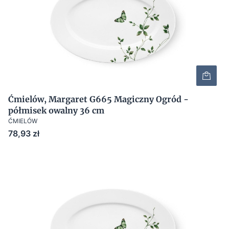
Ćmielów, Margaret G665 Magiczny Ogród -
półmisek owalny 36 cm
ĆMIELÓW
Cena
78,93 zł