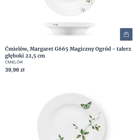
Ćmielów, Margaret G665 Magiczny Ogród - talerz
głęboki 22,5 cm
ĆMIELÓW
Cena
39,96 zł