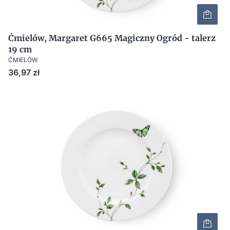
Ćmielów, Margaret G665 Magiczny Ogród - talerz
19 cm
ĆMIELÓW
Cena
36,97 zł