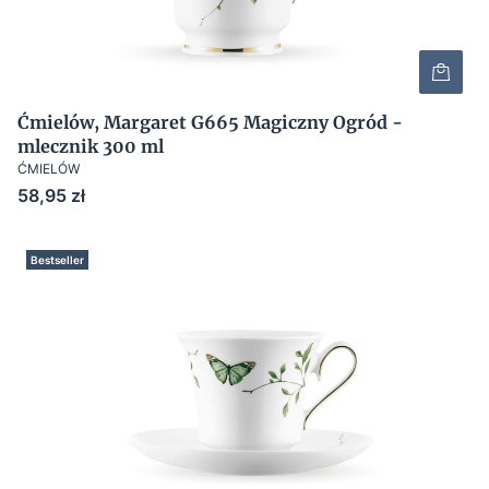
Ćmielów, Margaret G665 Magiczny Ogród -
mlecznik 300 ml
ĆMIELÓW
Cena
58,95 zł
Bestseller