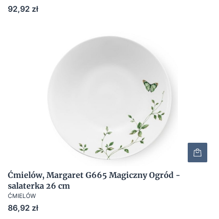
Cena
92,92 zł
Ćmielów, Margaret G665 Magiczny Ogród -
salaterka 26 cm
ĆMIELÓW
Cena
86,92 zł