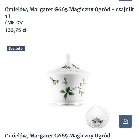
Ćmielów, Margaret G665 Magiczny Ogród - czajnik
1 l
ĆMIELÓW
Cena
166,75 zł
Bestseller
Ćmielów, Margaret G665 Magiczny Ogród -