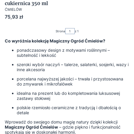
cukiernica 350 ml
ĆMIELÓW
Cena
75,93 zł
Strona
z 1
Co wyróżnia kolekcję Magiczny Ogród Ćmielów?
ponadczasowy design z motywami roślinnymi –
subtelność i lekkość
szeroki wybór naczyń – talerze, salaterki, sosjerki, wazy i
inne akcesoria
porcelana najwyższej jakości – trwała i przystosowana
do zmywarek i mikrofalówek
idealna na prezent lub do kompletowania luksusowej
zastawy stołowej
polskie rzemiosło ceramiczne z tradycją i dbałością o
detale
Wprowadź do swojego domu magię natury dzięki kolekcji
Magiczny Ogród Ćmielów
– gdzie piękno i funkcjonalność
spotykają się w doskonałej harmonii.