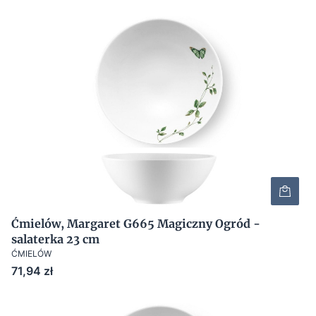
Ćmielów, Margaret G665 Magiczny Ogród -
salaterka 23 cm
ĆMIELÓW
Cena
71,94 zł