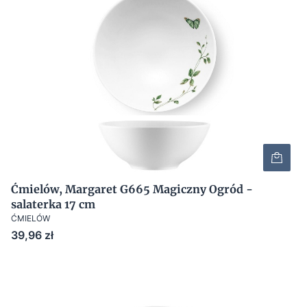
Ćmielów, Margaret G665 Magiczny Ogród -
salaterka 17 cm
ĆMIELÓW
Cena
39,96 zł