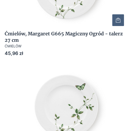
Ćmielów, Margaret G665 Magiczny Ogród - talerz
27 cm
ĆMIELÓW
Cena
45,96 zł