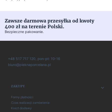
Zawsze darmowa przesyłka od kwoty
400 zł na terenie Polski.
Bezpieczne pakowanie.
+48 517 717 120, pon-pt: 10-16
biuro@pieknaporcelana.pl
Linki w stopce
ZAKUPY
Formy płatności
Czas realizacji zamówienia
Koszt dostawy