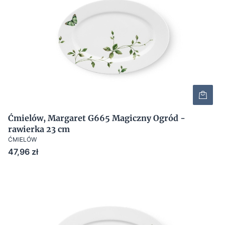
Ćmielów, Margaret G665 Magiczny Ogród -
rawierka 23 cm
ĆMIELÓW
Cena
47,96 zł