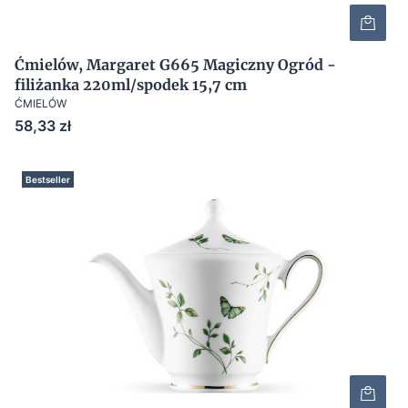
Ćmielów, Margaret G665 Magiczny Ogród -
filiżanka 220ml/spodek 15,7 cm
ĆMIELÓW
Cena
58,33 zł
Bestseller