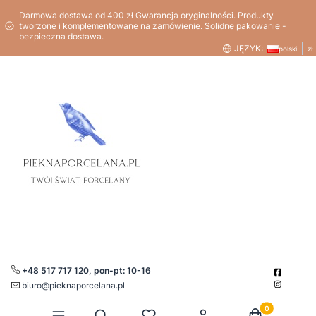
Darmowa dostawa od 400 zł Gwarancja oryginalności. Produkty
tworzone i komplementowane na zamówienie. Solidne pakowanie -
bezpieczna dostawa.
JĘZYK:
polski
zł
+48 517 717 120, pon-pt: 10-16
biuro@pieknaporcelana.pl
Produkty w kos
Otwórz wyszukiwarkę