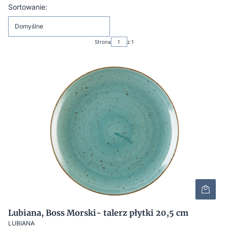
Lista produktów
Sortowanie:
Domyślne
Strona
z 1
Lubiana, Boss Morski- talerz płytki 20,5 cm
LUBIANA