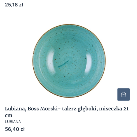
Cena
25,18 zł
Lubiana, Boss Morski- talerz głęboki, miseczka 21
cm
LUBIANA
Cena
56,40 zł