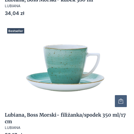
LUBIANA
Cena
34,04 zł
Bestseller
Lubiana, Boss Morski- filiżanka/spodek 350 ml/17
cm
LUBIANA