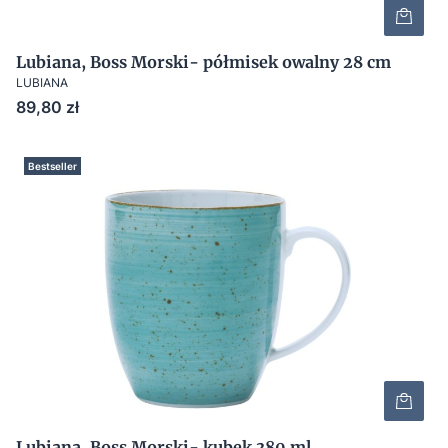
Lubiana, Boss Morski- półmisek owalny 28 cm
LUBIANA
Cena
89,80 zł
Bestseller
Lubiana, Boss Morski- kubek 380 ml