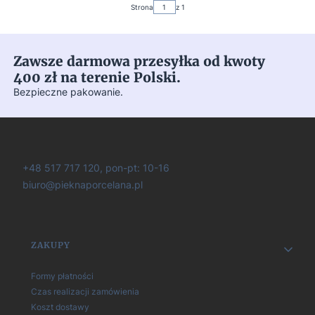
Strona
z 1
Zawsze darmowa przesyłka od kwoty
400 zł na terenie Polski.
Bezpieczne pakowanie.
+48 517 717 120, pon-pt: 10-16
biuro@pieknaporcelana.pl
Linki w stopce
ZAKUPY
Formy płatności
Czas realizacji zamówienia
Koszt dostawy