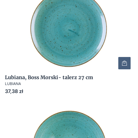
Lubiana, Boss Morski- talerz 27 cm
LUBIANA
Cena
37,38 zł