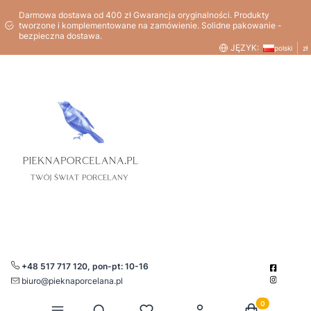
Darmowa dostawa od 400 zł Gwarancja oryginalności. Produkty
tworzone i komplementowane na zamówienie. Solidne pakowanie -
bezpieczna dostawa.
JĘZYK:
polski
zł
+48 517 717 120, pon-pt: 10-16
biuro@pieknaporcelana.pl
Produkty w kos
Otwórz wyszukiwarkę