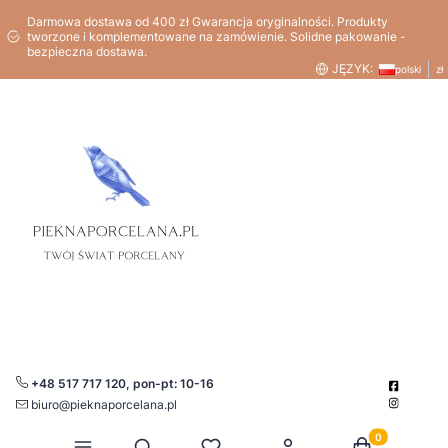
Darmowa dostawa od 400 zł Gwarancja oryginalności. Produkty
tworzone i komplementowane na zamówienie. Solidne pakowanie -
bezpieczna dostawa.
JĘZYK:
polski
zł
+48 517 717 120, pon-pt: 10-16
biuro@pieknaporcelana.pl
Produkty w kos
Otwórz wyszukiwarkę