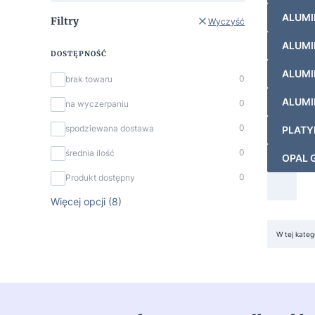
ALUMI
Filtry
Wyczyść
ALUMI
DOSTĘPNOŚĆ
ALUMI
Dostępność
0
brak towaru
ALUMI
0
na wyczerpaniu
0
spodziewana dostawa
PLAT
0
średnia ilość
OPAL 
0
Produkt dostępny
Więcej opcji (8)
Lista
W tej kate