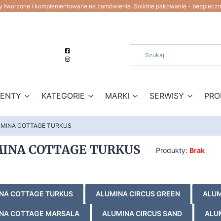
ty tworzone i komplementowane na zamówienie. Solidne pakowanie - bezpiecz
ZENTY
KATEGORIE
MARKI
SERWISY
PRO
MINA COTTAGE TURKUS
INA COTTAGE TURKUS
Produkty:
Brak
NA COTTAGE TURKUS
ALUMINA CIRCUS GREEN
ALUM
NA COTTAGE MARSALA
ALUMINA CIRCUS SAND
ALU