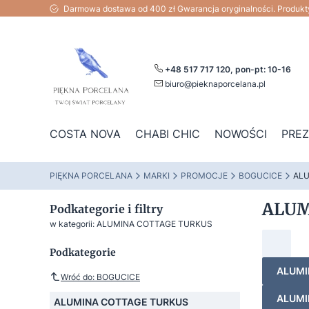
Darmowa dostawa od 400 zł Gwarancja oryginalności. Produk
+48 517 717 120, pon-pt: 10-16
biuro@pieknaporcelana.pl
COSTA NOVA
CHABI CHIC
NOWOŚCI
PRE
PIĘKNA PORCELANA
MARKI
PROMOCJE
BOGUCICE
ALU
ALUM
Podkategorie i filtry
w kategorii: ALUMINA COTTAGE TURKUS
Podkategorie
ALUMI
Wróć do: BOGUCICE
ALUMI
ALUMINA COTTAGE TURKUS