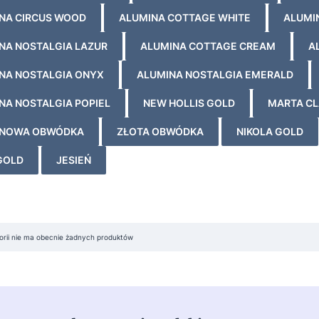
NA CIRCUS WOOD
ALUMINA COTTAGE WHITE
ALUMI
NA NOSTALGIA LAZUR
ALUMINA COTTAGE CREAM
A
NA NOSTALGIA ONYX
ALUMINA NOSTALGIA EMERALD
NA NOSTALGIA POPIEL
NEW HOLLIS GOLD
MARTA CL
YNOWA OBWÓDKA
ZŁOTA OBWÓDKA
NIKOLA GOLD
GOLD
JESIEŃ
 produktów
gorii nie ma obecnie żadnych produktów