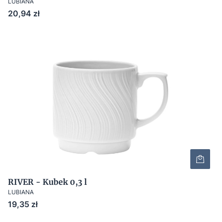
LUBIANA
Cena
20,94 zł
RIVER - Kubek 0,3 l
LUBIANA
Cena
19,35 zł