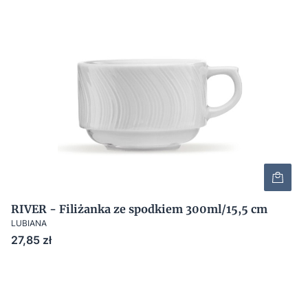
RIVER - Filiżanka ze spodkiem 300ml/15,5 cm
LUBIANA
Cena
27,85 zł