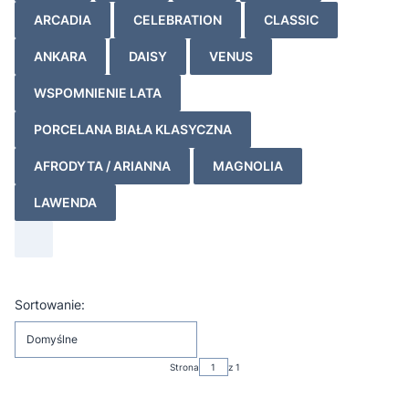
ARCADIA
CELEBRATION
CLASSIC
ANKARA
DAISY
VENUS
WSPOMNIENIE LATA
PORCELANA BIAŁA KLASYCZNA
AFRODYTA / ARIANNA
MAGNOLIA
LAWENDA
Lista produktów
Sortowanie:
Domyślne
Strona
z 1