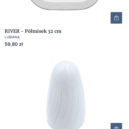
RIVER - Półmisek 32 cm
LUBIANA
Cena
59,80 zł