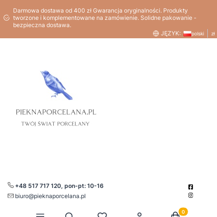
Darmowa dostawa od 400 zł Gwarancja oryginalności. Produkty
tworzone i komplementowane na zamówienie. Solidne pakowanie -
bezpieczna dostawa.
JĘZYK:
polski
zł
+48 517 717 120, pon-pt: 10-16
biuro@pieknaporcelana.pl
Produkty w kos
Otwórz wyszukiwarkę