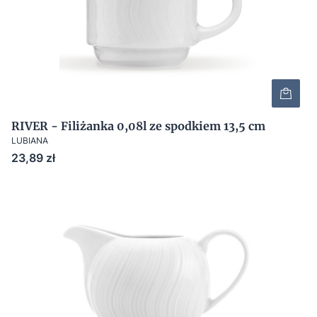
RIVER - Filiżanka 0,08l ze spodkiem 13,5 cm
LUBIANA
Cena
23,89 zł