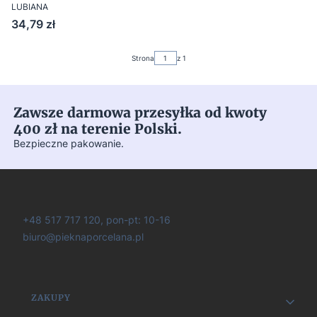
LUBIANA
Cena
34,79 zł
Strona
z 1
Zawsze darmowa przesyłka od kwoty
400 zł na terenie Polski.
Bezpieczne pakowanie.
+48 517 717 120, pon-pt: 10-16
biuro@pieknaporcelana.pl
Linki w stopce
ZAKUPY