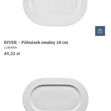
RIVER - Półmisek owalny 28 cm
LUBIANA
Cena
45,22 zł