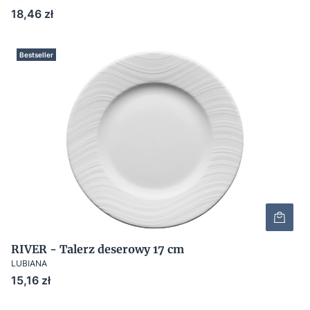
Cena
18,46 zł
Bestseller
RIVER - Talerz deserowy 17 cm
LUBIANA
Cena
15,16 zł