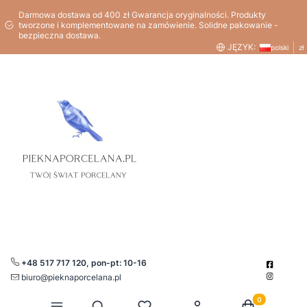
Darmowa dostawa od 400 zł Gwarancja oryginalności. Produkty
tworzone i komplementowane na zamówienie. Solidne pakowanie -
bezpieczna dostawa.
JĘZYK:
polski
zł
+48 517 717 120, pon-pt: 10-16
biuro@pieknaporcelana.pl
Produkty w kos
Otwórz wyszukiwarkę