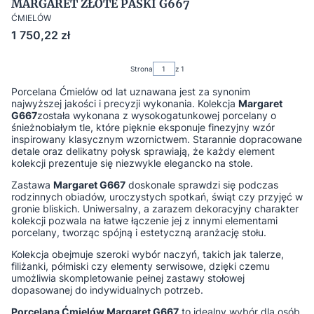
MARGARET ZŁOTE PASKI G667
ĆMIELÓW
Cena
1 750,22 zł
Strona
z 1
Porcelana Ćmielów od lat uznawana jest za synonim
najwyższej jakości i precyzji wykonania. Kolekcja
Margaret
G667
została wykonana z wysokogatunkowej porcelany o
śnieżnobiałym tle, które pięknie eksponuje finezyjny wzór
inspirowany klasycznym wzornictwem. Starannie dopracowane
detale oraz delikatny połysk sprawiają, że każdy element
kolekcji prezentuje się niezwykle elegancko na stole.
Zastawa
Margaret G667
doskonale sprawdzi się podczas
rodzinnych obiadów, uroczystych spotkań, świąt czy przyjęć w
gronie bliskich. Uniwersalny, a zarazem dekoracyjny charakter
kolekcji pozwala na łatwe łączenie jej z innymi elementami
porcelany, tworząc spójną i estetyczną aranżację stołu.
Kolekcja obejmuje szeroki wybór naczyń, takich jak talerze,
filiżanki, półmiski czy elementy serwisowe, dzięki czemu
umożliwia skompletowanie pełnej zastawy stołowej
dopasowanej do indywidualnych potrzeb.
Porcelana Ćmielów Margaret G667
to idealny wybór dla osób