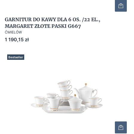
GARNITUR DO KAWY DLA 6 OS. /22 EL.,
MARGARET ZŁOTE PASKI G667
ĆMIELÓW
Cena
1 190,15 zł
Bestseller