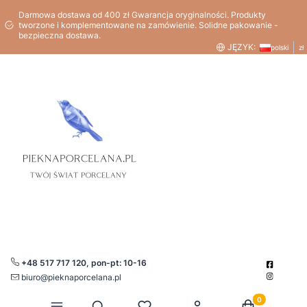
Darmowa dostawa od 400 zł Gwarancja oryginalności. Produkty
tworzone i komplementowane na zamówienie. Solidne pakowanie -
bezpieczna dostawa.
JĘZYK:
polski
zł
+48 517 717 120, pon-pt: 10-16
biuro@pieknaporcelana.pl
Produkty w kos
Otwórz wyszukiwarkę