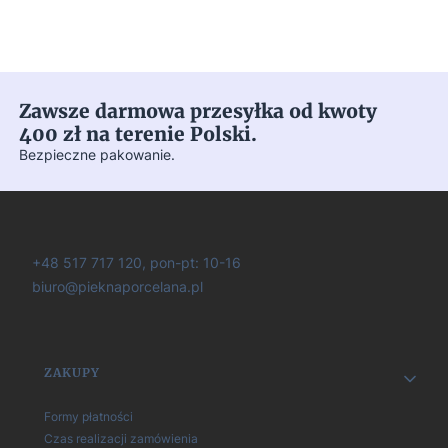
Zawsze darmowa przesyłka od kwoty
400 zł na terenie Polski.
Bezpieczne pakowanie.
+48 517 717 120, pon-pt: 10-16
biuro@pieknaporcelana.pl
Linki w stopce
ZAKUPY
Formy płatności
Czas realizacji zamówienia