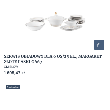
SERWIS OBIADOWY DLA 6 OS/25 EL., MARGARET
ZŁOTE PASKI G667
ĆMIELÓW
Cena
1 695,47 zł
Bestseller