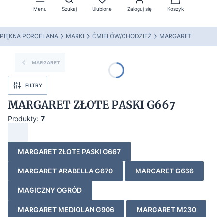
Menu
Szukaj
Ulubione
Zaloguj się
Koszyk
PIĘKNA PORCELANA
MARKI
ĆMIELÓW/CHODZIEŻ
MARGARET
MARGARET
FILTRY
MARGARET ZŁOTE PASKI G667
Produkty:
7
MARGARET ZŁOTE PASKI G667
MARGARET ARABELLA G670
MARGARET G666
MAGICZNY OGRÓD
MARGARET MEDIOLAN G906
MARGARET M230