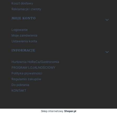
Koszt dostawy
Reklamacje i zwroty
MOJE KONTO
Logowanie
Moje zamówienia
Ustawienia konta
INFORMACJE
Hurtownia HoReCa/Gastronomia
PROGRAM LOJALNOŚCIOWY
Polityka prywatności
Regulamin zakupów
Do pobrania
KONTAKT
Sklep internetowy
Shoper.pl