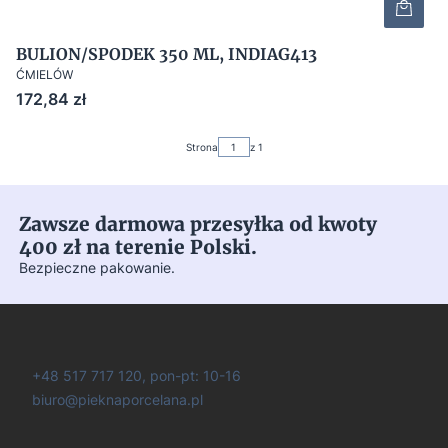
BULION/SPODEK 350 ML, INDIAG413
ĆMIELÓW
Cena
172,84 zł
Strona
z 1
Zawsze darmowa przesyłka od kwoty
400 zł na terenie Polski.
Bezpieczne pakowanie.
+48 517 717 120, pon-pt: 10-16
biuro@pieknaporcelana.pl