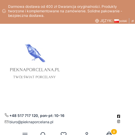
Darmowa dostawa od 400 zł Gwarancja oryginalności. Produkty
tworzone i komplementowane na zamówienie. Solidne pakowanie -
bezpieczna dostawa.
JĘZYK:
polski
zł
+48 517 717 120, pon-pt: 10-16
biuro@pieknaporcelana.pl
Produkty w kos
Otwórz wyszukiwarkę