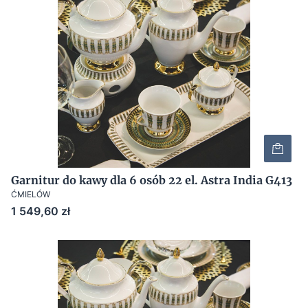
Garnitur do kawy dla 6 osób 22 el. Astra India G413
ĆMIELÓW
Cena
1 549,60 zł