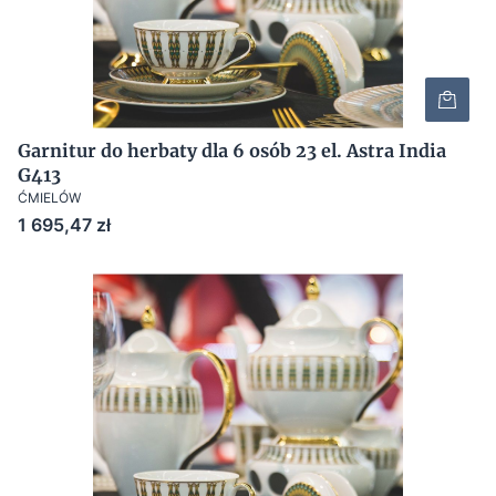
Garnitur do herbaty dla 6 osób 23 el. Astra India
G413
ĆMIELÓW
Cena
1 695,47 zł