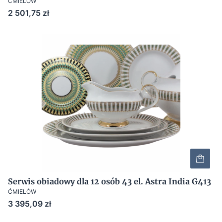
ĆMIELÓW
Cena
2 501,75 zł
Serwis obiadowy dla 12 osób 43 el. Astra India G413
ĆMIELÓW
Cena
3 395,09 zł