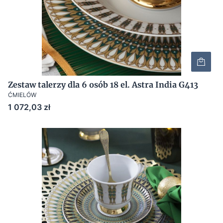
Zestaw talerzy dla 6 osób 18 el. Astra India G413
ĆMIELÓW
Cena
1 072,03 zł