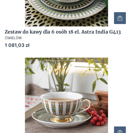
Zestaw do kawy dla 6 osób 18 el. Astra India G413
ĆMIELÓW
Cena
1 081,03 zł