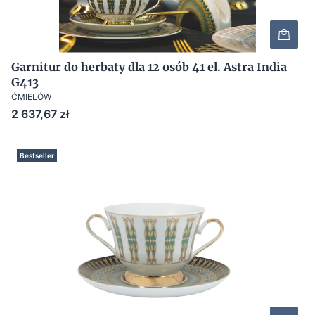
Garnitur do herbaty dla 12 osób 41 el. Astra India
G413
ĆMIELÓW
Cena
2 637,67 zł
Bestseller