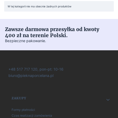
Lista produktów
W tej kategorii nie ma obecnie żadnych produktów
Zawsze darmowa przesyłka od kwoty
400 zł na terenie Polski.
Bezpieczne pakowanie.
+48 517 717 120, pon-pt: 10-16
biuro@pieknaporcelana.pl
Linki w stopce
ZAKUPY
Formy płatności
Czas realizacji zamówienia