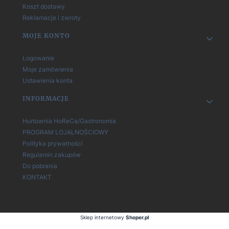
Koszt dostawy
Reklamacje i zwroty
MOJE KONTO
Logowanie
Moje zamówienia
Ustawienia konta
INFORMACJE
Hurtownia HoReCa/Gastronomia
PROGRAM LOJALNOŚCIOWY
Polityka prywatności
Regulamin zakupów
Do pobrania
KONTAKT
Sklep internetowy
Shoper.pl