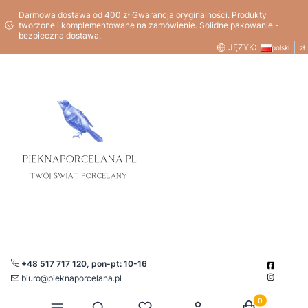
Darmowa dostawa od 400 zł Gwarancja oryginalności. Produkty
tworzone i komplementowane na zamówienie. Solidne pakowanie -
bezpieczna dostawa.
JĘZYK:
polski
zł
+48 517 717 120, pon-pt: 10-16
biuro@pieknaporcelana.pl
Produkty w kos
Otwórz wyszukiwarkę