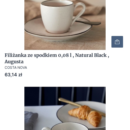
Filiżanka ze spodkiem 0,08 l , Natural Black ,
Augusta
COSTA NOVA
Cena
63,14 zł