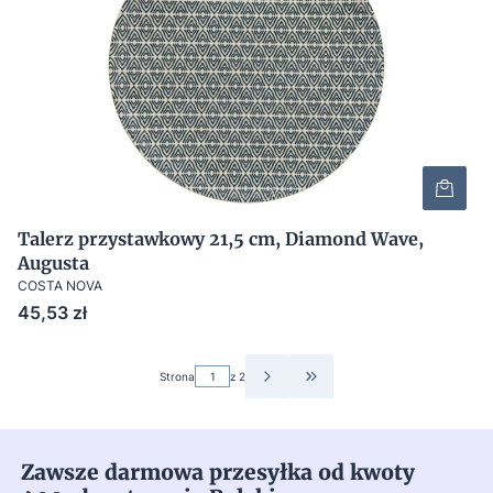
Talerz przystawkowy 21,5 cm, Diamond Wave,
Augusta
COSTA NOVA
Cena
45,53 zł
Strona
z 2
PRZEJDŹ DO OSTATNIEJ S
Zawsze darmowa przesyłka od kwoty