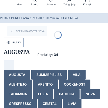
Menu
Szukaj
Ulubione
Zaloguj się
Koszyk
PIĘKNA PORCELANA
MARKI
Ceramika COSTA NOVA
CERAMIKA COSTA NOVA
FILTRY
AUGUSTA
Produkty:
34
AUGUSTA
SUMMER BLISS
VILA
ALENTEJO
ARENITO
COOK&HOST
TAORMINA
LUZIA
PACIFICA
NOVA
GRESPRESSO
CRISTAL
LIVIA