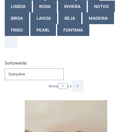
LISBOA
RODA
RIVIERA
NOTOS
BRISA
LAGOA
BEJA
MADEIRA
FRISO
PEARL
FONTANA
Lista produktów
Sortowanie:
Domyślne
Strona
z 2
NASTĘPNE PRODUKTY