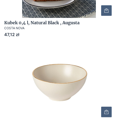
Kubek 0,4 l, Natural Black , Augusta
COSTA NOVA
Cena
47,12 zł