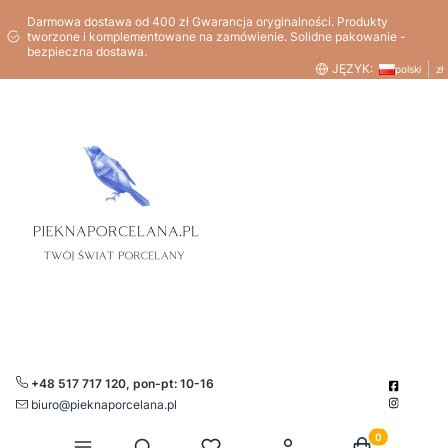
Darmowa dostawa od 400 zł Gwarancja oryginalności. Produkty
tworzone i komplementowane na zamówienie. Solidne pakowanie -
bezpieczna dostawa.
JĘZYK:
polski
zł
+48 517 717 120, pon-pt: 10-16
biuro@pieknaporcelana.pl
Produkty w kos
Otwórz wyszukiwarkę