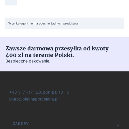
Lista produktów
W tej kategorii nie ma obecnie żadnych produktów
Zawsze darmowa przesyłka od kwoty
400 zł na terenie Polski.
Bezpieczne pakowanie.
+48 517 717 120, pon-pt: 10-16
biuro@pieknaporcelana.pl
Linki w stopce
ZAKUPY