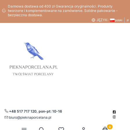
Darmowa dostawa od 400 zł Gwarancja oryginalności. Produkty
tworzone i komplementowane na zamówienie. Solidne pakowanie -
bezpieczna dostawa.
JĘZYK:
polski
zł
+48 517 717 120, pon-pt: 10-16
biuro@pieknaporcelana.pl
Produkty w kos
Otwórz wyszukiwarkę