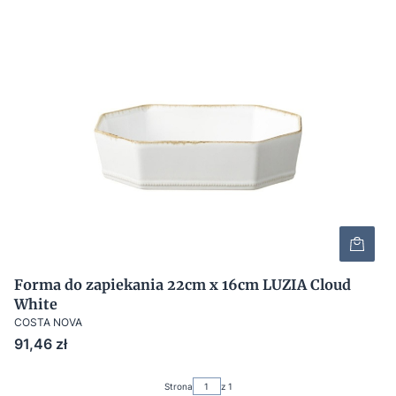
Forma do zapiekania 22cm x 16cm LUZIA Cloud
White
COSTA NOVA
Cena
91,46 zł
Strona
z 1