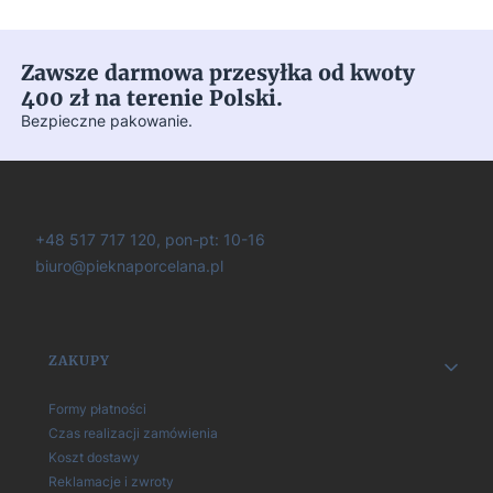
Zawsze darmowa przesyłka od kwoty
400 zł na terenie Polski.
Bezpieczne pakowanie.
+48 517 717 120, pon-pt: 10-16
biuro@pieknaporcelana.pl
Linki w stopce
ZAKUPY
Formy płatności
Czas realizacji zamówienia
Koszt dostawy
Reklamacje i zwroty