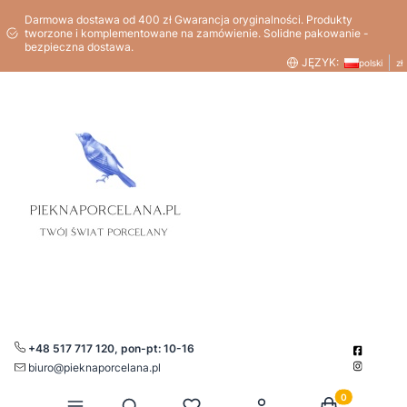
Darmowa dostawa od 400 zł Gwarancja oryginalności. Produkty
tworzone i komplementowane na zamówienie. Solidne pakowanie -
bezpieczna dostawa.
JĘZYK:
polski
zł
+48 517 717 120, pon-pt: 10-16
biuro@pieknaporcelana.pl
Produkty w kos
Otwórz wyszukiwarkę