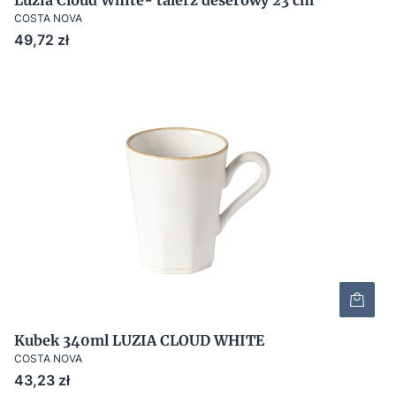
Luzia Cloud White- talerz deserowy 23 cm
COSTA NOVA
Cena
49,72 zł
Kubek 340ml LUZIA CLOUD WHITE
COSTA NOVA
Cena
43,23 zł