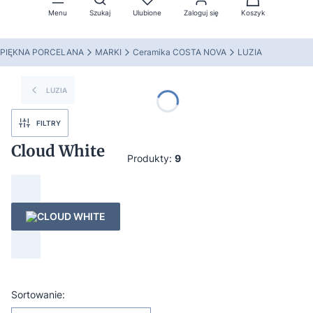
Menu
Szukaj
Ulubione
Zaloguj się
Koszyk
PIĘKNA PORCELANA
MARKI
Ceramika COSTA NOVA
LUZIA
LUZIA
FILTRY
Cloud White
Produkty:
9
CLOUD WHITE
Lista produktów
Sortowanie: