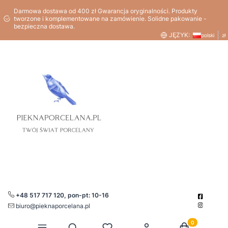
Darmowa dostawa od 400 zł Gwarancja oryginalności. Produkty
tworzone i komplementowane na zamówienie. Solidne pakowanie -
bezpieczna dostawa.
JĘZYK:
polski
zł
+48 517 717 120, pon-pt: 10-16
biuro@pieknaporcelana.pl
Produkty w kos
Otwórz wyszukiwarkę