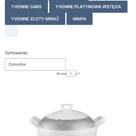
YVONNE G465
YVONNE PLATYNOWA WSTĘGA
YVONNE ZŁOTY MIRAŻ
NIMFA
Lista produktów
Sortowanie:
Domyślne
Strona
z 1