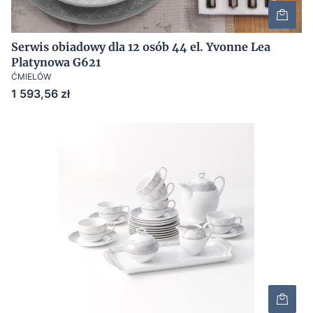
Serwis obiadowy dla 12 osób 44 el. Yvonne Lea
Platynowa G621
ĆMIELÓW
Cena
1 593,56 zł