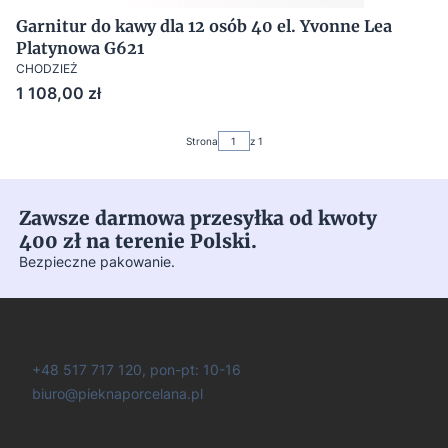
Garnitur do kawy dla 12 osób 40 el. Yvonne Lea
Platynowa G621
CHODZIEŻ
Cena
1 108,00 zł
Strona
z 1
Zawsze darmowa przesyłka od kwoty
400 zł na terenie Polski.
Bezpieczne pakowanie.
+48 517 717 120, pon-pt: 10-16
biuro@pieknaporcelana.pl