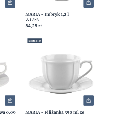
MARIA - Imbryk 1,2 l
LUBIANA
Cena
84,28 zł
Bestseller
owa 0,09
MARIA - Filiżanka 350 ml ze