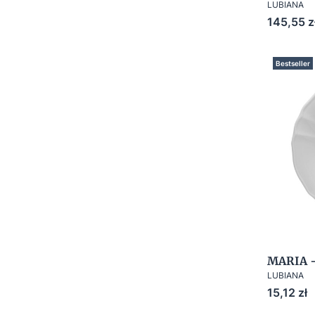
LUBIANA
Cena
145,55 z
Bestseller
MARIA -
LUBIANA
Cena
15,12 zł