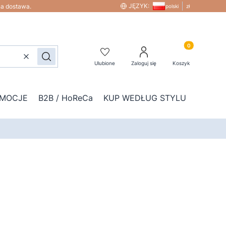
JĘZYK:
na dostawa.
polski
zł
Produkty w kos
Wyczyść
Szukaj
Ulubione
Zaloguj się
Koszyk
MOCJE
B2B / HoReCa
KUP WEDŁUG STYLU
DOD