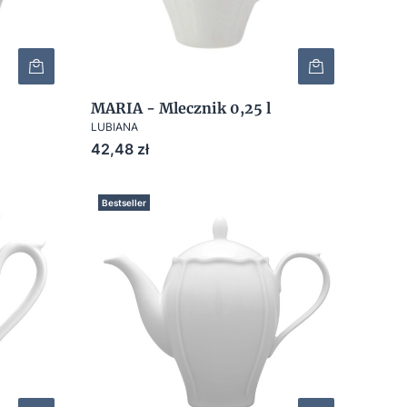
MARIA - Mlecznik 0,25 l
LUBIANA
Cena
42,48 zł
Bestseller