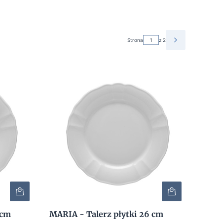
Strona
z 2
NASTĘPNE PR
 cm
MARIA - Talerz płytki 26 cm