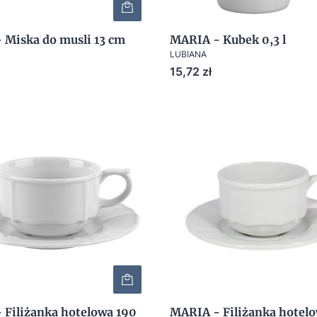
 Miska do musli 13 cm
MARIA - Kubek 0,3 l
LUBIANA
Cena
15,72 zł
 Filiżanka hotelowa 190
MARIA - Filiżanka hotel