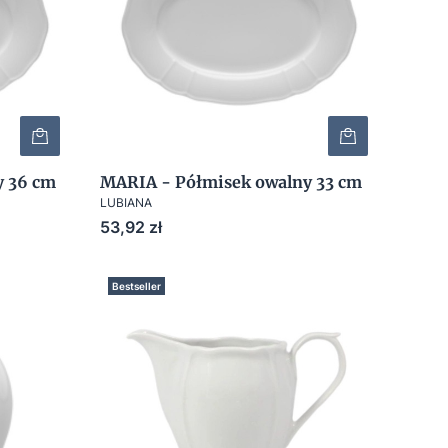
y 36 cm
MARIA - Półmisek owalny 33 cm
LUBIANA
Cena
53,92 zł
Bestseller