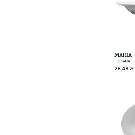
MARIA -
LUBIANA
Cena
28,48 zł