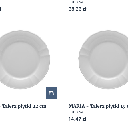
LUBIANA
Cena
ł
38,26 zł
 Talerz płytki 22 cm
MARIA - Talerz płytki 19
LUBIANA
Cena
14,47 zł