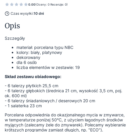
0.00
(Oceny: 0 Recenzje: 0)
Czas wysyłki:
10 dni
Opis
Szczegóły
materiał: porcelana typu NBC
kolory: biały, platynowy
dekorowany
dla 6 osób
liczba elementów w zestawie: 19
Skład zestawu obiadowego:
- 6 talerzy płytkich 25,5 cm
- 6 talerzy głębokich (średnica 21 cm, wysokość 3,5 cm, poj.
ok. 600 ml)
- 6 talerzy śniadaniowych / deserowych 20 cm
- 1 salaterka 23 cm
Porcelana odpowiednia do okazjonalnego mycia w zmywarce,
w temperaturze poniżej 50°C, z użyciem łagodnych środków
myjących (zalecamy żele do zmywarek). Polecamy wybieranie
krótszych programów zamiast długich, np. "ECO").