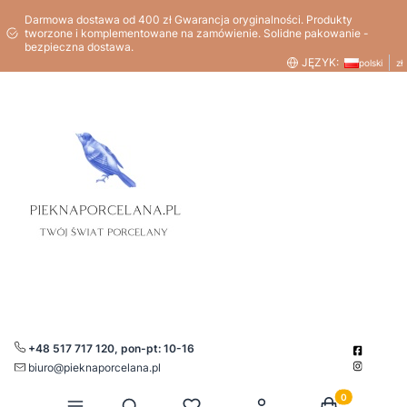
Darmowa dostawa od 400 zł Gwarancja oryginalności. Produkty
tworzone i komplementowane na zamówienie. Solidne pakowanie -
bezpieczna dostawa.
JĘZYK:
polski
zł
+48 517 717 120, pon-pt: 10-16
biuro@pieknaporcelana.pl
Produkty w kos
Otwórz wyszukiwarkę