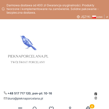
Darmowa dostawa od 400 zł Gwarancja oryginalności. Produkty
tworzone i komplementowane na zamówienie. Solidne pakowanie -
bezpieczna dostawa.
JĘZYK:
polski
zł
+48 517 717 120, pon-pt: 10-16
biuro@pieknaporcelana.pl
Produkty w kos
Otwórz wyszukiwarkę