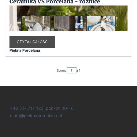
Ceramika VS Porcelana - różnice
CZYTAJ CAŁOŚĆ
Piękna Porcelana
Strona
z 1
+48 517 717 120, pon-pt: 10-16
biuro@pieknaporcelana.pl