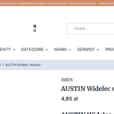
ty tworzone i komplementowane na zamówienie. Solidne pakowanie - bezpiecz
ZENTY
KATEGORIE
MARKI
SERWISY
PRO
N
AUSTIN Widelec stołowy
AMEFA
AUSTIN Widelec 
Cena
4,85 zł