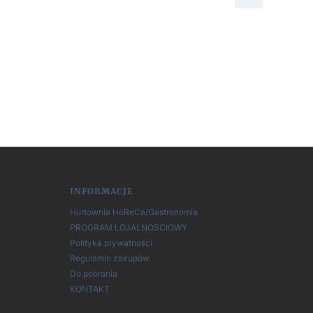
INFORMACJE
Hurtownia HoReCa/Gastronomia
PROGRAM LOJALNOŚCIOWY
Polityka prywatności
Regulamin zakupów
Do pobrania
KONTAKT