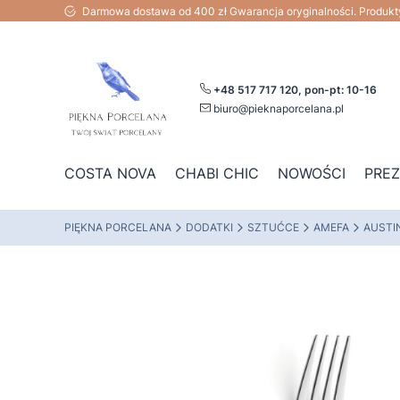
Darmowa dostawa od 400 zł Gwarancja oryginalności. Produk
+48 517 717 120, pon-pt: 10-16
biuro@pieknaporcelana.pl
COSTA NOVA
CHABI CHIC
NOWOŚCI
PRE
PIĘKNA PORCELANA
DODATKI
SZTUĆCE
AMEFA
AUSTI