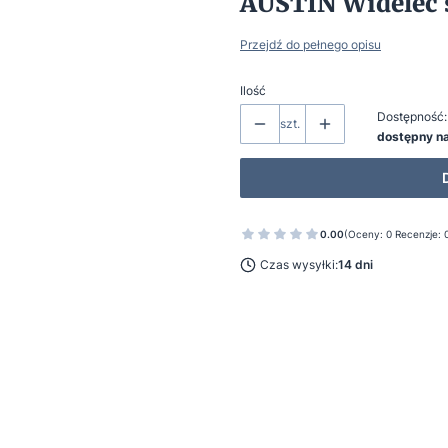
AUSTIN Widelec 
Przejdź do pełnego opisu
Ilość
Dostępność:
szt.
dostępny n
0.00
(Oceny: 0 Recenzje: 
Czas wysyłki:
14 dni