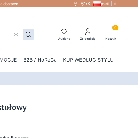
JĘZYK:
na dostawa.
polski
zł
Produkty w kos
Wyczyść
Szukaj
Ulubione
Zaloguj się
Koszyk
MOCJE
B2B / HoReCa
KUP WEDŁUG STYLU
DOD
stołowy