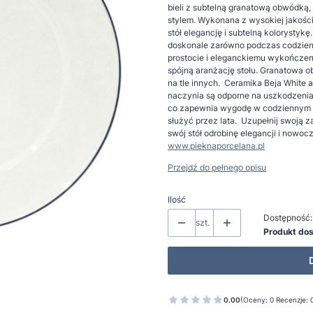
bieli z subtelną granatową obwódką
stylem. Wykonana z wysokiej jakości
stół elegancję i subtelną kolorystykę
doskonale zarówno podczas codzienn
prostocie i eleganckiemu wykończeni
spójną aranżację stołu. Granatowa 
na tle innych. Ceramika Beja White a
naczynia są odporne na uszkodzenia
co zapewnia wygodę w codziennym uż
służyć przez lata. Uzupełnij swoją z
swój stół odrobinę elegancji i nowoc
www.pieknaporcelana.pl
Przejdź do pełnego opisu
Ilość
Dostępność:
szt.
Produkt do
0.00
(Oceny: 0 Recenzje: 