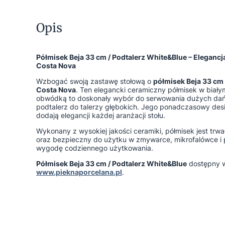
Opis
Półmisek Beja 33 cm / Podtalerz White&Blue – Elegan
Costa Nova
Wzbogać swoją zastawę stołową o
półmisek Beja 33 cm 
Costa Nova
. Ten elegancki ceramiczny półmisek w biały
obwódką to doskonały wybór do serwowania dużych dań
podtalerz do talerzy głębokich. Jego ponadczasowy desi
dodają elegancji każdej aranżacji stołu.
Wykonany z wysokiej jakości ceramiki, półmisek jest trw
oraz bezpieczny do użytku w zmywarce, mikrofalówce i 
wygodę codziennego użytkowania.
Półmisek Beja 33 cm / Podtalerz White&Blue
dostępny w
www.pieknaporcelana.pl
.