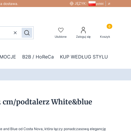
JĘZYK:
na dostawa.
polski
zł
Produkty w kos
Wyczyść
Szukaj
Ulubione
Zaloguj się
Koszyk
MOCJE
B2B / HoReCa
KUP WEDŁUG STYLU
DOD
3 cm/podtalerz White&blue
te and Blue od Costa Nova, która łączy ponadczasową elegancję