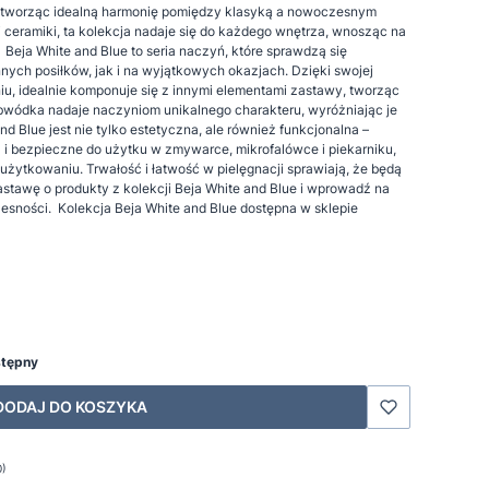
, tworząc idealną harmonię pomiędzy klasyką a nowoczesnym
 ceramiki, ta kolekcja nadaje się do każdego wnętrza, wnosząc na
. Beja White and Blue to seria naczyń, które sprawdzą się
ych posiłków, jak i na wyjątkowych okazjach. Dzięki swojej
u, idealnie komponuje się z innymi elementami zastawy, tworząc
obwódka nadaje naczyniom unikalnego charakteru, wyróżniając je
nd Blue jest nie tylko estetyczna, ale również funkcjonalna –
 i bezpieczne do użytku w zmywarce, mikrofalówce i piekarniku,
ytkowaniu. Trwałość i łatwość w pielęgnacji sprawiają, że będą
astawę o produkty z kolekcji Beja White and Blue i wprowadź na
zesności. Kolekcja Beja White and Blue dostępna w sklepie
stępny
DODAJ DO KOSZYKA
0)