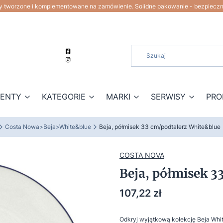
ty tworzone i komplementowane na zamówienie. Solidne pakowanie - bezpiecz
ZENTY
KATEGORIE
MARKI
SERWISY
PRO
Costa Nowa>Beja>White&blue
Beja, półmisek 33 cm/podtalerz White&blue
COSTA NOVA
Beja, półmisek 3
Cena
107,22 zł
Odkryj wyjątkową kolekcję Beja Whi