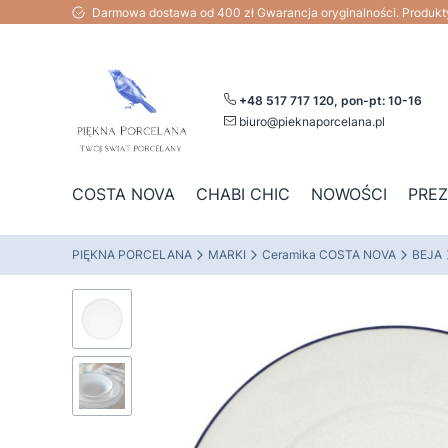
Darmowa dostawa od 400 zł Gwarancja oryginalności. Produk
+48 517 717 120, pon-pt: 10-16
biuro@pieknaporcelana.pl
COSTA NOVA
CHABI CHIC
NOWOŚCI
PRE
PIĘKNA PORCELANA
MARKI
Ceramika COSTA NOVA
BEJA