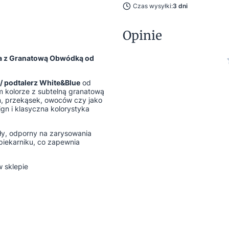
Czas wysyłki:
3 dni
Opinie
cja z Granatową Obwódką od
/ podtalerz White&Blue
od
m kolorze z subtelną granatową
, przekąsek, owoców czy jako
gn i klasyczna kolorystyka
ały, odporny na zarysowania
piekarniku, co zapewnia
 sklepie