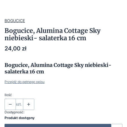
BOGUCICE
Bogucice, Alumina Cottage Sky
niebieski- salaterka 16 cm
Cena
24,00 zł
Bogucice, Alumina Cottage Sky niebieski-
salaterka 16 cm
Przejdź do pełnego opisu
Ilość
szt.
Dostępność:
Produkt dostępny