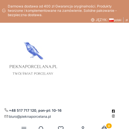
Darmowa dostawa od 400 zł Gwarancja oryginalności. Produkty
tworzone i komplementowane na zamówienie. Solidne pakowanie -
bezpieczna dostawa.
JĘZYK:
polski
zł
+48 517 717 120, pon-pt: 10-16
biuro@pieknaporcelana.pl
Produkty w kos
Otwórz wyszukiwarkę