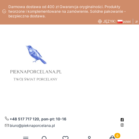
Darmowa dostawa od 400 zł Gwarancja oryginalności. Produkty
tworzone i komplementowane na zamówienie. Solidne pakowanie -
bezpieczna dostawa.
JĘZYK:
polski
zł
+48 517 717 120, pon-pt: 10-16
biuro@pieknaporcelana.pl
Produkty w kos
Otwórz wyszukiwarkę