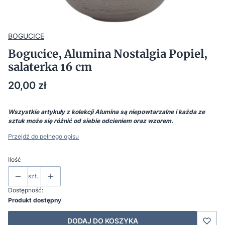
BOGUCICE
Bogucice, Alumina Nostalgia Popiel,
salaterka 16 cm
Cena
20,00 zł
Wszystkie artykuły z kolekcji Alumina są niepowtarzalne i każda ze
sztuk może się różnić od siebie odcieniem oraz wzorem.
Przejdź do pełnego opisu
Ilość
szt.
Dostępność:
Produkt dostępny
DODAJ DO KOSZYKA