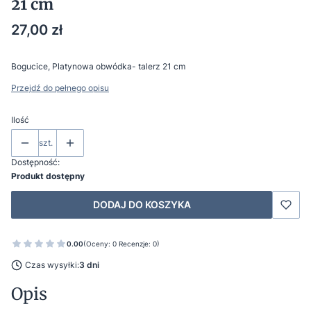
21 cm
Cena
27,00 zł
Bogucice, Platynowa obwódka- talerz 21 cm
Przejdź do pełnego opisu
Ilość
szt.
Dostępność:
Produkt dostępny
DODAJ DO KOSZYKA
0.00
(Oceny: 0 Recenzje: 0)
Czas wysyłki:
3 dni
Opis