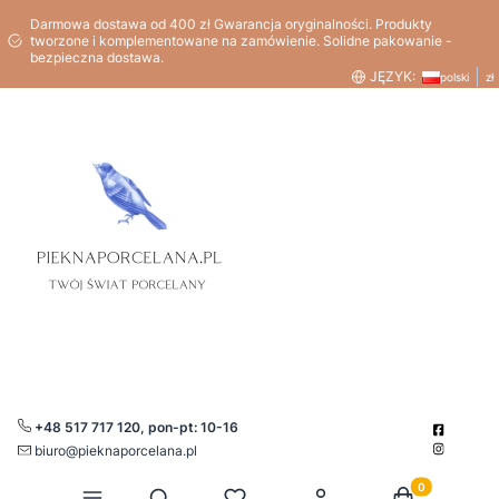
Darmowa dostawa od 400 zł Gwarancja oryginalności. Produkty
tworzone i komplementowane na zamówienie. Solidne pakowanie -
bezpieczna dostawa.
JĘZYK:
polski
zł
+48 517 717 120, pon-pt: 10-16
biuro@pieknaporcelana.pl
Produkty w kos
Otwórz wyszukiwarkę