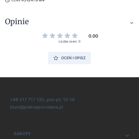
Opinie
0.00
Liczba ocen: 0
OCEŃ I OPISZ
+48 517 717 120, pon-pt: 10-16
biuro@pieknaporcelana.pl
Linki w stopce
ZAKUPY