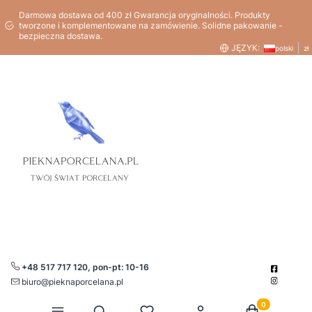
Darmowa dostawa od 400 zł Gwarancja oryginalności. Produkty
tworzone i komplementowane na zamówienie. Solidne pakowanie -
bezpieczna dostawa.
JĘZYK:
polski
zł
+48 517 717 120, pon-pt: 10-16
biuro@pieknaporcelana.pl
Produkty w kos
Otwórz wyszukiwarkę