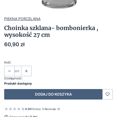
PIĘKNA PORCELANA
Choinka szklana- bombonierka ,
wysokość 27 cm
Cena
60,90 zł
Ilość
szt.
Dostępność:
Produkt dostępny
DODAJ DO KOSZYKA
0.00
(Oceny: 0 Recenzje: 0)
Czas wysyłki:
3 dni