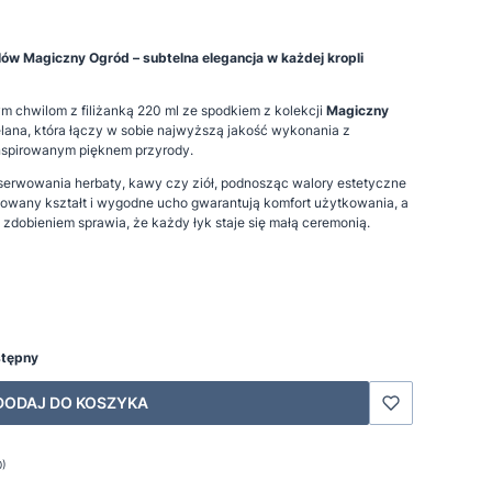
lów Magiczny Ogród – subtelna elegancja w każdej kropli
 chwilom z filiżanką 220 ml ze spodkiem z kolekcji
Magiczny
elana, która łączy w sobie najwyższą jakość wykonania z
nspirowanym pięknem przyrody.
 serwowania herbaty, kawy czy ziół, podnosząc walory estetyczne
ilowany kształt i wygodne ucho gwarantują komfort użytkowania, a
 zdobieniem sprawia, że każdy łyk staje się małą ceremonią.
stępny
DODAJ DO KOSZYKA
0)