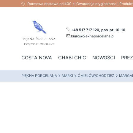
Darmowa dostawa od 400 zł Gwarancja oryginalności. Produk
+48 517 717 120, pon-pt: 10-16
biuro@pieknaporcelana.pl
COSTA NOVA
CHABI CHIC
NOWOŚCI
PRE
PIĘKNA PORCELANA
MARKI
ĆMIELÓW/CHODZIEŻ
MARGA