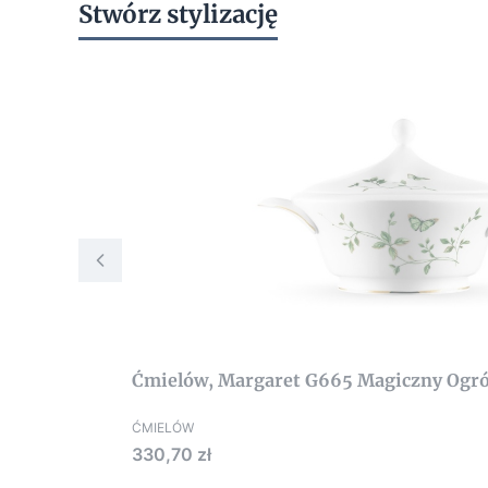
Stwórz stylizację
Ćmielów, Margaret G665 Magiczny Ogró
ĆMIELÓW
Cena
330,70 zł