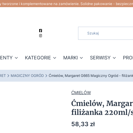
ty tworzone i komplementowane na zamówienie. Solidne pakowanie - bezpiecz
ZENTY
KATEGORIE
MARKI
SERWISY
PRO
RET
MAGICZNY OGRÓD
Ćmielów, Margaret G665 Magiczny Ogród - filiża
ĆMIELÓW
Ćmielów, Margar
filiżanka 220ml/
Cena
58,33 zł