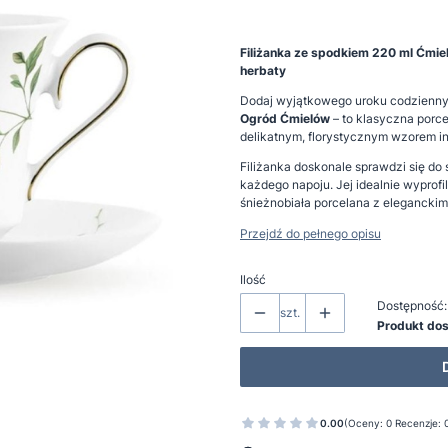
Filiżanka ze spodkiem 220 ml Ćmie
herbaty
Dodaj wyjątkowego uroku codziennym
Ogród Ćmielów
– to klasyczna porc
delikatnym, florystycznym wzorem i
Filiżanka doskonale sprawdzi się do
każdego napoju. Jej idealnie wyprof
śnieżnobiała porcelana z eleganckim
Przejdź do pełnego opisu
Ilość
Dostępność:
szt.
Produkt do
0.00
(Oceny: 0 Recenzje: 