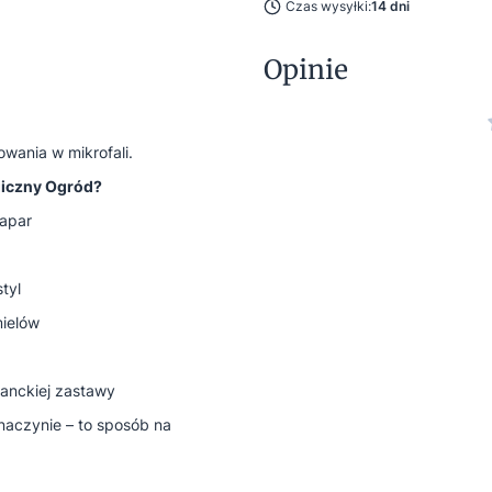
Czas wysyłki:
14 dni
Opinie
owania w mikrofali.
giczny Ogród?
napar
tyl
mielów
ganckiej zastawy
 naczynie – to sposób na