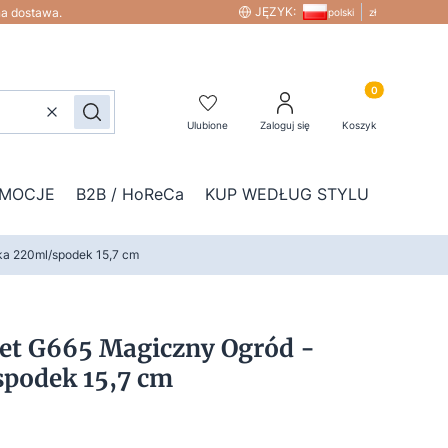
JĘZYK:
na dostawa.
polski
zł
Produkty w kos
Wyczyść
Szukaj
Ulubione
Zaloguj się
Koszyk
MOCJE
B2B / HoReCa
KUP WEDŁUG STYLU
DOD
nka 220ml/spodek 15,7 cm
et G665 Magiczny Ogród -
spodek 15,7 cm