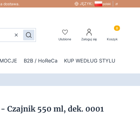
JĘZYK:
na dostawa.
polski
zł
Produkty w kos
Wyczyść
Szukaj
Ulubione
Zaloguj się
Koszyk
MOCJE
B2B / HoReCa
KUP WEDŁUG STYLU
DOD
- Czajnik 550 ml, dek. 0001