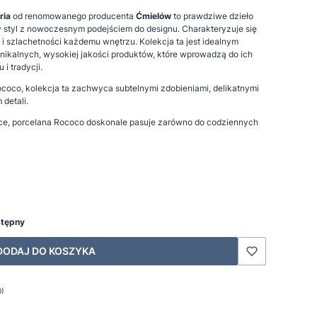
ria
od renomowanego producenta
Ćmielów
to prawdziwe dzieło
ny styl z nowoczesnym podejściem do designu. Charakteryzuje się
i i szlachetności każdemu wnętrzu. Kolekcja ta jest idealnym
nikalnych, wysokiej jakości produktów, które wprowadzą do ich
i tradycji.
oco, kolekcja ta zachwyca subtelnymi zdobieniami, delikatnymi
detali.
ce, porcelana Rococo doskonale pasuje zarówno do codziennych
stępny
DODAJ DO KOSZYKA
0)