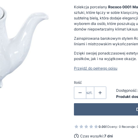
Kolekcja porcelany
Rococo 0001 Ma
sztuki, które łączy w sobie klasycz
subtelną bielą, która dodaje elegancj
wyborem dla osób, które poszukują u
domów niepowtarzalny klimat luksusu 
Zainspirowana barokowym stylem Roc
liniami i mistrzowskim wykończeniem 
Dzięki swojej ponadczasowej estety
posiłków, jak i na wyjątkowe okazje.
Przejdź do pełnego opisu
Ilość
Dostępność:
szt.
Produkt do
0.00
(Oceny: 0 Recenzje: 
Czas wysyłki:
7 dni