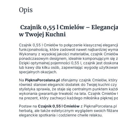
Opis
Czajnik 0,55 l Cmielów – Elegancj
w Twojej Kuchni
Czajnik 0,55 l Cmielów to połączenie klasycznej eleganc
funkcjonalnością, które zadowoli nawet najbardziej wym
Wykonany z wysokiej jakości materiałów, czajnik Cmielów
ponadczasowym designem, idealnie komponującym się z 
Dzięki optymalnej pojemności 0,55 l, czajnik jest dosko
lub kawy dla kilku osób, zapewniając wygodę użytkowani
specjalnych okazjach.
Na
PięknaPorcelana.pl
oferujemy czajnik Cmielów, który j
również stanowi elegancki dodatek do Twojej kuchni czy 
stylistyka sprawia, że staje się centralnym punktem każd
wykonania gwarantuje trwałość na lata. Czajnik Cmielów 
na prezent, który zachwyci każdego miłośnika pięknej po
Postaw na
Czajnik 0,55 l Cmielów
z PięknaPorcelana.pl i
herbatą, ale także estetycznym wyglądem swoich filiżane
eleganckie spotkania i codzienne chwile relaksu.