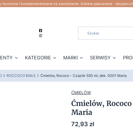
ty tworzone i komplementowane na zamówienie. Solidne pakowanie - bezpiecz
ZENTY
KATEGORIE
MARKI
SERWISY
PRO
O
ROCCOCO BIAŁE
Ćmielów, Rococo - Czajnik 550 ml, dek. 0001 Maria
ĆMIELÓW
Ćmielów, Rococo 
Maria
Cena
72,93 zł