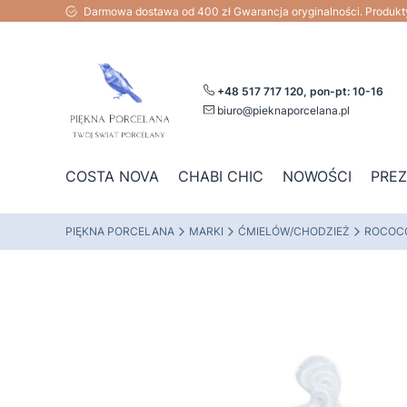
Darmowa dostawa od 400 zł Gwarancja oryginalności. Produk
+48 517 717 120, pon-pt: 10-16
biuro@pieknaporcelana.pl
COSTA NOVA
CHABI CHIC
NOWOŚCI
PRE
PIĘKNA PORCELANA
MARKI
ĆMIELÓW/CHODZIEŻ
ROCOC