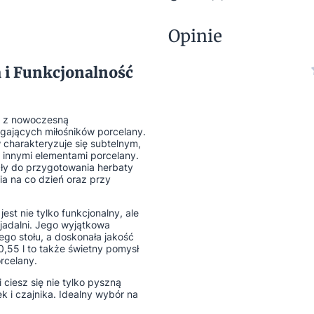
Opinie
a i Funkcjonalność
ji z nowoczesną
agających miłośników porcelany.
 charakteryzuje się subtelnym,
innymi elementami porcelany.
nały do przygotowania herbaty
a na co dzień oraz przy
est nie tylko funkcjonalny, ale
jadalni. Jego wyjątkowa
ego stołu, a doskonała jakość
0,55 l to także świetny pomysł
rcelany.
 ciesz się nie tylko pyszną
k i czajnika. Idealny wybór na