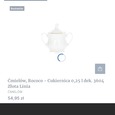
Bestseller
Ćmielów, Rococo - Cukiernica 0,25 l dek. 3604
Złota Linia
ĆMIELÓW
Cena
54,95 zł