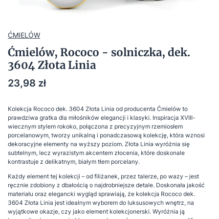
ĆMIELÓW
Ćmielów, Rococo - solniczka, dek.
3604 Złota Linia
Cena
23,98 zł
Kolekcja Rococo dek. 3604 Złota Linia od producenta Ćmielów to
prawdziwa gratka dla miłośników elegancji i klasyki. Inspiracja XVIII-
wiecznym stylem rokoko, połączona z precyzyjnym rzemiosłem
porcelanowym, tworzy unikalną i ponadczasową kolekcję, która wznosi
dekoracyjne elementy na wyższy poziom. Złota Linia wyróżnia się
subtelnym, lecz wyrazistym akcentem złocenia, które doskonale
kontrastuje z delikatnym, białym tłem porcelany.
Każdy element tej kolekcji – od filiżanek, przez talerze, po wazy – jest
ręcznie zdobiony z dbałością o najdrobniejsze detale. Doskonała jakość
materiału oraz elegancki wygląd sprawiają, że kolekcja Rococo dek.
3604 Złota Linia jest idealnym wyborem do luksusowych wnętrz, na
wyjątkowe okazje, czy jako element kolekcjonerski. Wyróżnia ją