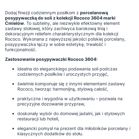
Dodaj finezji codziennym posiłkom z
porcelanową
posypywaczką do soli z kolekcji Rococo 3604 marki
Ćmielów
. To subtelny, ale niezwykle efektowny element
zastawy stołowej, który zachwyca barokową linią i
dekoracyjnym reliefem charakterystycznym dla kolekcji
Rococo. Wykonana z najwyższej jakości polskiej porcelany,
posypywaczka łączy w sobie estetykę, trwałość i
funkcjonalność.
Zastosowanie posypywaczki Rococo 3604:
idealna do eleganckiego podawania soli podczas
codziennych posiłków i uroczystych przyjęć,
świetnie komponuje się z innymi elementami zastawy
Rococo, tworząc harmonijną, stylową całość,
praktyczna i wygodna w użytkowaniu – pozwala na
precyzyjne dozowanie przypraw,
doskonały wybór do domowej jadalni, jak i stylowych
restauracji lub hoteli,
elegancki pomysł na prezent dla miłośników porcelany i
klasycznych dodatków do stołu.