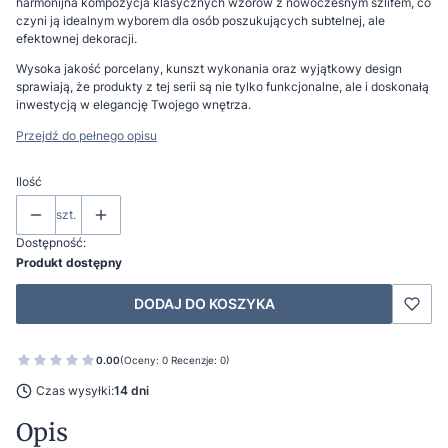
harmonijna kompozycja klasycznych wzorów z nowoczesnym szlifem, co
czyni ją idealnym wyborem dla osób poszukujących subtelnej, ale
efektownej dekoracji.
Wysoka jakość porcelany, kunszt wykonania oraz wyjątkowy design
sprawiają, że produkty z tej serii są nie tylko funkcjonalne, ale i doskonałą
inwestycją w elegancję Twojego wnętrza.
Przejdź do pełnego opisu
Ilość
szt.
Dostępność:
Produkt dostępny
DODAJ DO KOSZYKA
0.00
(Oceny: 0 Recenzje: 0)
Czas wysyłki:
14 dni
Opis