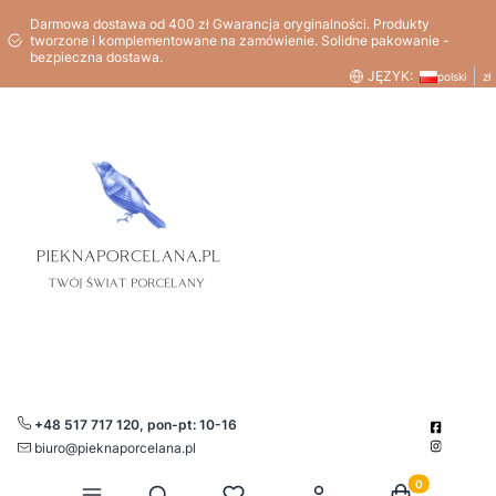
Darmowa dostawa od 400 zł Gwarancja oryginalności. Produkty
tworzone i komplementowane na zamówienie. Solidne pakowanie -
bezpieczna dostawa.
JĘZYK:
polski
zł
+48 517 717 120, pon-pt: 10-16
biuro@pieknaporcelana.pl
Produkty w kos
Otwórz wyszukiwarkę