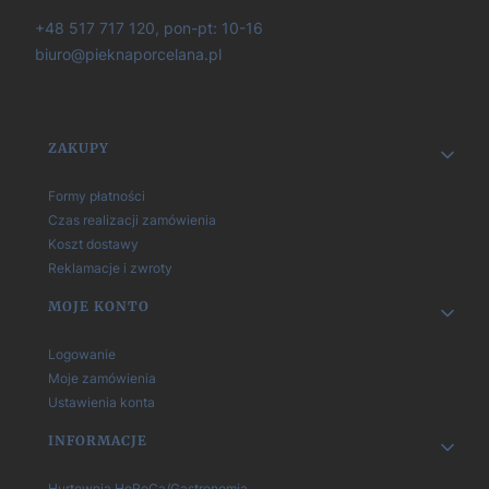
+48 517 717 120, pon-pt: 10-16
biuro@pieknaporcelana.pl
Linki w stopce
ZAKUPY
Formy płatności
Czas realizacji zamówienia
Koszt dostawy
Reklamacje i zwroty
MOJE KONTO
Logowanie
Moje zamówienia
Ustawienia konta
INFORMACJE
Hurtownia HoReCa/Gastronomia