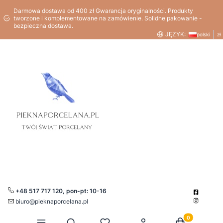
Darmowa dostawa od 400 zł Gwarancja oryginalności. Produkty
tworzone i komplementowane na zamówienie. Solidne pakowanie -
bezpieczna dostawa.
JĘZYK:
polski
zł
+48 517 717 120, pon-pt: 10-16
biuro@pieknaporcelana.pl
Produkty w kos
Otwórz wyszukiwarkę