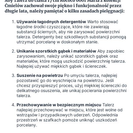
Aby
Talerz do ciasta 17 cm Rococo 0001 Maria
z kolekcji
Ćmielów
zachował swoje piękno i funkcjonalność przez
długie lata, należy pamiętać o kilku zasadach pielęgnacji:
Używanie łagodnych detergentów
Warto stosować
łagodne środki czyszczące, które nie zawierają
substancji ściernych, aby nie zarysować powierzchni
talerza. Detergenty bez szkodliwych substancji pomogą
utrzymać porcelanę w doskonałym stanie.
Unikanie szorstkich gąbek i materiałów
Aby zapobiec
zarysowaniom, należy unikać szorstkich gąbek oraz
materiałów, które mogą uszkodzić powierzchnię talerza.
Najlepiej używać miękkich gąbek i ściereczek.
Suszenie na powietrzu
Po umyciu talerza, najlepiej
pozostawić go do wyschnięcia na powietrzu. Jeśli
chcesz przyspieszyć proces, użyj miękkiej ściereczki do
delikatnego osuszenia, ale unikaj pocierania powierzchni
talerza.
Przechowywanie w bezpiecznym miejscu
Talerz
najlepiej przechowywać w miejscu, które jest wolne od
wstrząsów i przypadkowych uderzeń. Odpowiednia
przestrzeń w szafkach pomoże uniknąć uszkodzeń
porcelany.