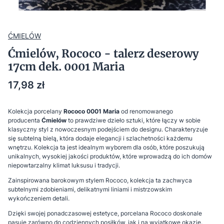
ĆMIELÓW
Ćmielów, Rococo - talerz deserowy
17cm dek. 0001 Maria
Cena
17,98 zł
Kolekcja porcelany
Rococo 0001 Maria
od renomowanego
producenta
Ćmielów
to prawdziwe dzieło sztuki, które łączy w sobie
klasyczny styl z nowoczesnym podejściem do designu. Charakteryzuje
się subtelną bielą, która dodaje elegancji i szlachetności każdemu
wnętrzu. Kolekcja ta jest idealnym wyborem dla osób, które poszukują
unikalnych, wysokiej jakości produktów, które wprowadzą do ich domów
niepowtarzalny klimat luksusu i tradycji.
Zainspirowana barokowym stylem Rococo, kolekcja ta zachwyca
subtelnymi zdobieniami, delikatnymi liniami i mistrzowskim
wykończeniem detali.
Dzięki swojej ponadczasowej estetyce, porcelana Rococo doskonale
pasuje zarówno do codziennych posiłków, jak i na wyjątkowe okazje.