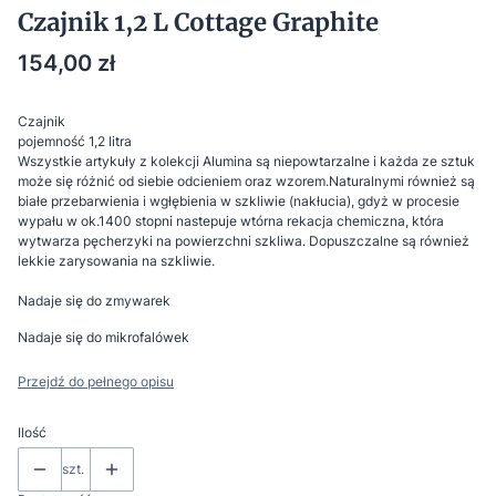
Czajnik 1,2 L Cottage Graphite
Cena
154,00 zł
Czajnik
pojemność 1,2 litra
Wszystkie artykuły z kolekcji Alumina są niepowtarzalne i każda ze sztuk
może się różnić od siebie odcieniem oraz wzorem.Naturalnymi również są
białe przebarwienia i wgłębienia w szkliwie (nakłucia), gdyż w procesie
wypału w ok.1400 stopni nastepuje wtórna rekacja chemiczna, która
wytwarza pęcherzyki na powierzchni szkliwa. Dopuszczalne są również
lekkie zarysowania na szkliwie.
Nadaje się do zmywarek
Nadaje się do mikrofalówek
Przejdź do pełnego opisu
Ilość
szt.