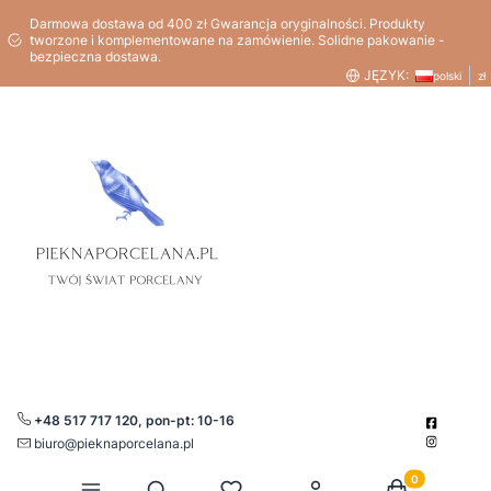
Darmowa dostawa od 400 zł Gwarancja oryginalności. Produkty
tworzone i komplementowane na zamówienie. Solidne pakowanie -
bezpieczna dostawa.
JĘZYK:
polski
zł
+48 517 717 120, pon-pt: 10-16
biuro@pieknaporcelana.pl
Produkty w kos
Otwórz wyszukiwarkę