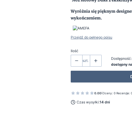
Nóż stołowy
Duke z ekskluzyw
Wyróżnia się pięknym designe
wykończeniem.
Przejdź do pełnego opisu
Ilość
Dostępność:
szt.
dostępny n
0.00
(Oceny: 0 Recenzje: 
Czas wysyłki:
14 dni