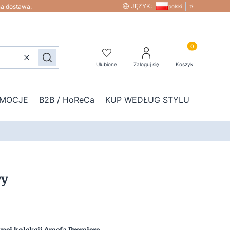
JĘZYK:
na dostawa.
polski
zł
Produkty w kos
Wyczyść
Szukaj
Ulubione
Zaloguj się
Koszyk
MOCJE
B2B / HoReCa
KUP WEDŁUG STYLU
DOD
wy