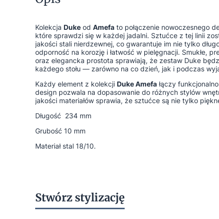
Kolekcja
Duke
od
Amefa
to połączenie nowoczesnego des
które sprawdzi się w każdej jadalni. Sztućce z tej linii z
jakości stali nierdzewnej, co gwarantuje im nie tylko dłu
odporność na korozję i łatwość w pielęgnacji. Smukłe, p
oraz elegancka prostota sprawiają, że zestaw Duke będ
każdego stołu — zarówno na co dzień, jak i podczas wyj
Każdy element z kolekcji
Duke Amefa
łączy funkcjonaln
design pozwala na dopasowanie do różnych stylów wnętr
jakości materiałów sprawia, że sztućce są nie tylko piękn
Długość
234 mm
Grubość
10 mm
Materiał stal 18/10.
Stwórz stylizację