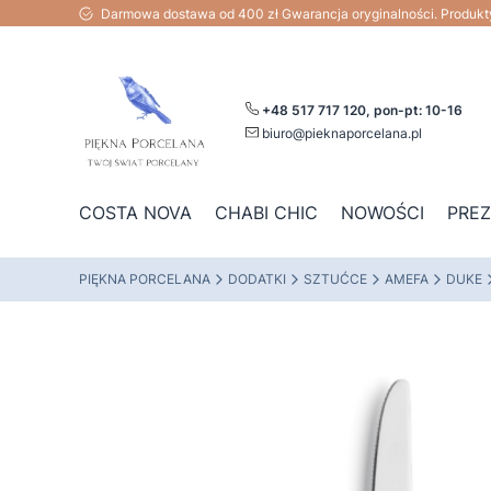
Darmowa dostawa od 400 zł Gwarancja oryginalności. Produk
+48 517 717 120, pon-pt: 10-16
biuro@pieknaporcelana.pl
COSTA NOVA
CHABI CHIC
NOWOŚCI
PRE
PIĘKNA PORCELANA
DODATKI
SZTUĆCE
AMEFA
DUKE