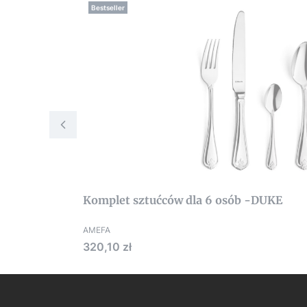
Bestseller
Komplet sztućców dla 6 osób -DUKE
AMEFA
Cena
320,10 zł