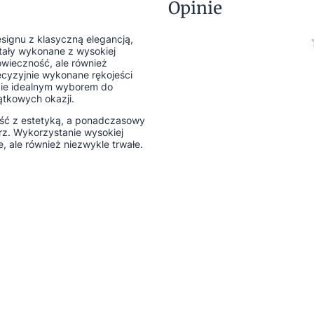
Opinie
ignu z klasyczną elegancją,
ostały wykonane z wysokiej
gowieczność, ale również
recyzyjnie wykonane rękojeści
zie idealnym wyborem do
ątkowych okazji.
ość z estetyką, a ponadczasowy
z. Wykorzystanie wysokiej
e, ale również niezwykle trwałe.