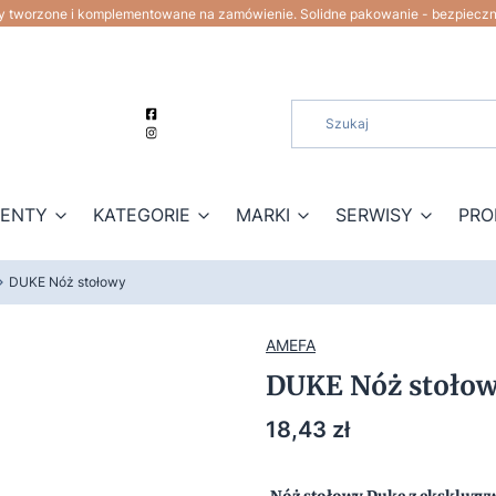
ty tworzone i komplementowane na zamówienie. Solidne pakowanie - bezpiecz
ZENTY
KATEGORIE
MARKI
SERWISY
PRO
DUKE Nóż stołowy
AMEFA
DUKE Nóż stoło
Cena
18,43 zł