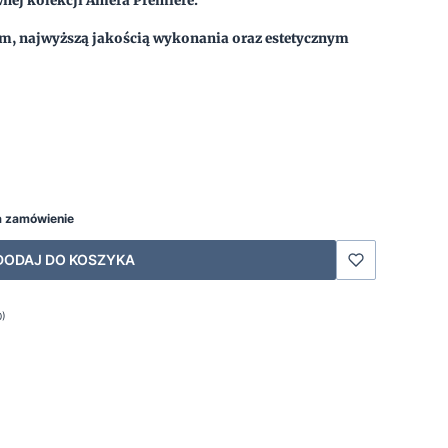
nej kolekcji Amefa Premiere.
m, najwyższą jakością wykonania oraz estetycznym
a zamówienie
DODAJ DO KOSZYKA
0)