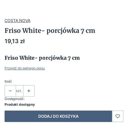
COSTA NOVA
Friso White- porcjówka 7 cm
Cena
19,13 zł
Friso White- porcjówka 7 cm
Przejdź do pełnego opisu
Ilość
szt.
Dostępność:
Produkt dostępny
DODAJ DO KOSZYKA