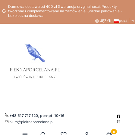
Darmowa dostawa od 400 zł Gwarancja oryginalności. Produkty
tworzone i komplementowane na zamówienie. Solidne pakowanie -
bezpieczna dostawa.
JĘZYK:
polski
zł
+48 517 717 120, pon-pt: 10-16
biuro@pieknaporcelana.pl
Produkty w kos
Otwórz wyszukiwarkę