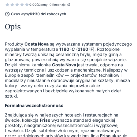
0.00
(Oceny: 0 Recenzje: 0)
Czas wysyłki:
30 dni roboczych
Opis
Produkty
Costa Nova
są wytwarzane systemem pojedynczego
wypalania w temperaturze
1180ºC
(
2160ºF
). Roztopione
minerały tworzą unikalną ceramiczną bryłę, między gliną a
glazurowaną powierzchnią wytwarza się specjalnie wiązanie.
Dzięki niemu kamionka
Costa Nova
jest trwała, odporna na
wstrząsy termiczne i uszkodzenia mechaniczne. Najlepszy w
Europie zespół rzemieślników — projektantów, techników i
modelarzy nieustannie opracowuje oryginalne kształty, miesza
kolory i wzory celem uzyskania niepowtarzalnie
zaprojektowanych i bezbłędnie wykonanych małych dzieł
sztuki.
Formalna wszechstronność
Znajdująca się w najlepszych hotelach i restauracjach na
świecie, kolekcja
Friso
wyznacza standard eleganckiej
prostoty, nieograniczonej wszechstronności i wyjątkowej
trwałości. Dzięki subtelnie żłobionym, ręcznie malowanym
przez uzdolnionych artystów krawędziom, linia
Friso
ukazuje