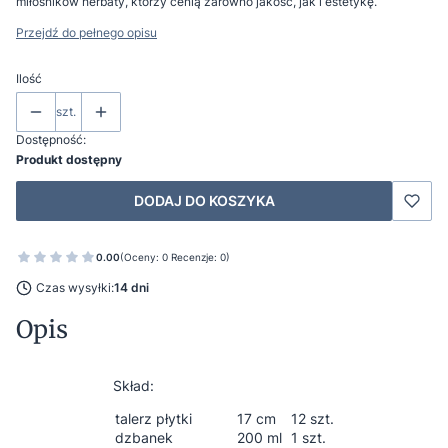
miłośników herbaty, którzy cenią zarówno jakość, jak i estetykę.
Przejdź do pełnego opisu
Ilość
szt.
Dostępność:
Produkt dostępny
DODAJ DO KOSZYKA
0.00
(Oceny: 0 Recenzje: 0)
Czas wysyłki:
14 dni
Opis
Skład:
talerz płytki
17 cm
12 szt.
dzbanek
200 ml
1 szt.