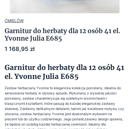
ĆMIELÓW
Garnitur do herbaty dla 12 osób 41 el.
Yvonne Julia E685
Cena
1 168,95 zł
Garnitur do herbaty dla 12 osób 41
el. Yvonne Julia E685
Zestaw herbaciany Yvonne to elegancka kolekcja porcelany, idealna do
serwowania herbaty w stylowy sposób. Wykonany z wysokiej jakości
porcelany, zestaw charakteryzuje się subtelnym wzornictwem i
klasycznymi kształtami, które pasują do każdej eleganckiej zastawy
stołowej. Zdobiony delikatnymi detalami, takimi jak kwiatowe motywy czy
złocenia, zestaw herbaciany Yvonne jest doskonałym wyborem na
prezent lub do użytku codziennego. Jego ponadczasowy design sprawia,
że będzie on ozdobą każdej herbacianej ceremonii. Idealny dla