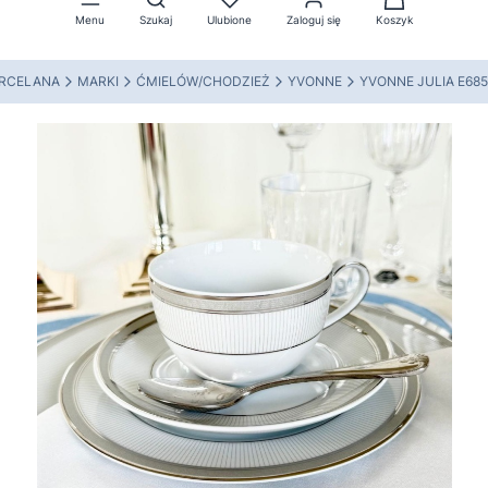
Menu
Szukaj
Ulubione
Zaloguj się
Koszyk
ORCELANA
MARKI
ĆMIELÓW/CHODZIEŻ
YVONNE
YVONNE JULIA E685