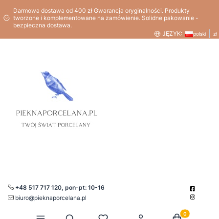
Darmowa dostawa od 400 zł Gwarancja oryginalności. Produkty
tworzone i komplementowane na zamówienie. Solidne pakowanie -
bezpieczna dostawa.
JĘZYK:
polski
zł
+48 517 717 120, pon-pt: 10-16
biuro@pieknaporcelana.pl
Produkty w kos
Otwórz wyszukiwarkę