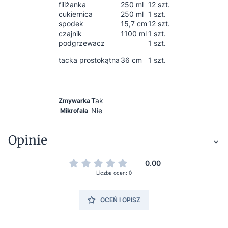
filiżanka
250 ml
12 szt.
cukiernica
250 ml
1 szt.
spodek
15,7 cm
12 szt.
czajnik
1100 ml
1 szt.
podgrzewacz
1 szt.
tacka prostokątna
36 cm
1 szt.
Tak
Zmywarka
Nie
Mikrofala
Opinie
0.00
Liczba ocen: 0
OCEŃ I OPISZ