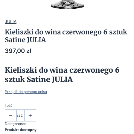
JULIA
Kieliszki do wina czerwonego 6 sztuk
Satine JULIA
Cena
397,00 zł
Kieliszki do wina czerwonego 6
sztuk Satine JULIA
Przejdź do pełnego opisu
Ilość
szt.
Dostępność:
Produkt dostępny