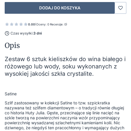
DODAJ DO KOSZYKA
0.00
(Oceny: 0 Recenzje: 0)
Czas wysyłki:
3 dni
Opis
Zestaw 6 sztuk kieliszków do wina białego i
różowego lub wody, soku
wykonanych z
wysokiej jakości szkła crystalite.
Satine
Szlif zastosowany w kolekcji Satine to tzw. szpickratka
nazywana też szlifem diamentowym – o tradycji równie długiej
co historia Huty Julia. Gęste, przecinające się linie nacięć na
szkle tworzą na powierzchni naczynia wzór przypominający
powierzchnię wysadzanej szlachetnymi kamieniami kolii. Nic
dziwnego, że niegdyś ten pracochłonny i wymagający dużych