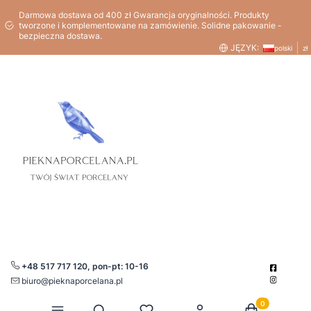
Darmowa dostawa od 400 zł Gwarancja oryginalności. Produkty
tworzone i komplementowane na zamówienie. Solidne pakowanie -
bezpieczna dostawa.
JĘZYK:
polski
zł
+48 517 717 120, pon-pt: 10-16
biuro@pieknaporcelana.pl
Produkty w kos
Otwórz wyszukiwarkę