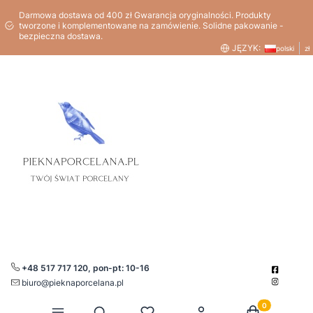
Darmowa dostawa od 400 zł Gwarancja oryginalności. Produkty
tworzone i komplementowane na zamówienie. Solidne pakowanie -
bezpieczna dostawa.
JĘZYK:
polski
zł
+48 517 717 120, pon-pt: 10-16
biuro@pieknaporcelana.pl
Produkty w kos
Otwórz wyszukiwarkę