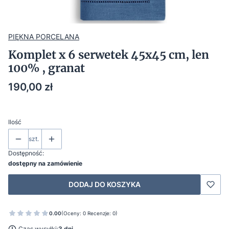
PIĘKNA PORCELANA
Komplet x 6 serwetek 45x45 cm, len
100% , granat
Cena
190,00 zł
Ilość
szt.
Dostępność:
dostępny na zamówienie
DODAJ DO KOSZYKA
0.00
(Oceny: 0 Recenzje: 0)
Czas wysyłki:
3 dni