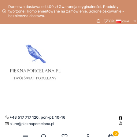
Darmowa dostawa od 400 zł Gwarancja oryginalności. Produkty
tworzone i komplementowane na zamówienie. Solidne pakowanie -
bezpieczna dostawa.
JĘZYK:
polski
zł
+48 517 717 120, pon-pt: 10-16
biuro@pieknaporcelana.pl
Produkty w kos
Otwórz wyszukiwarkę