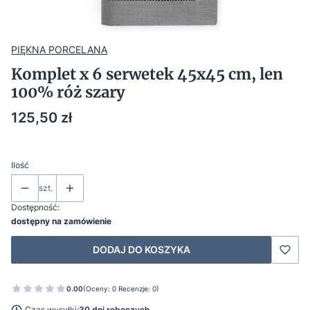
PIĘKNA PORCELANA
Komplet x 6 serwetek 45x45 cm, len
100% róż szary
Cena
125,50 zł
Ilość
szt.
Dostępność:
dostępny na zamówienie
DODAJ DO KOSZYKA
0.00
(Oceny: 0 Recenzje: 0)
Czas wysyłki:
30 dni roboczych