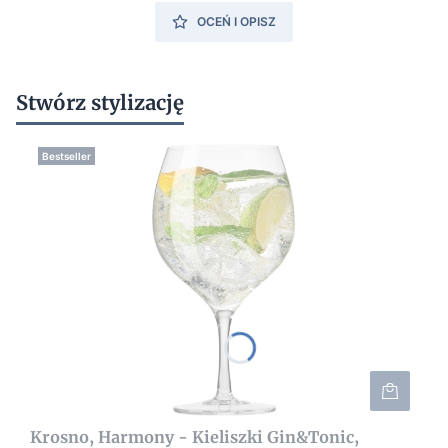
OCEŃ I OPISZ
Stwórz stylizację
Bestseller
Krosno, Harmony - Kieliszki Gin&Tonic,