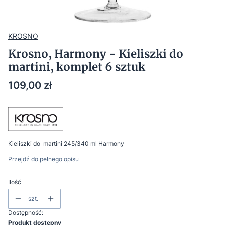
KROSNO
Krosno, Harmony - Kieliszki do
martini, komplet 6 sztuk
Cena
109,00 zł
Kieliszki do martini 245/340 ml Harmony
Przejdź do pełnego opisu
Ilość
szt.
Dostępność:
Produkt dostępny