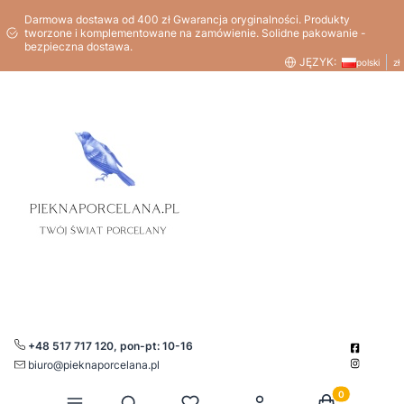
Darmowa dostawa od 400 zł Gwarancja oryginalności. Produkty
tworzone i komplementowane na zamówienie. Solidne pakowanie -
bezpieczna dostawa.
JĘZYK:
polski
zł
+48 517 717 120, pon-pt: 10-16
biuro@pieknaporcelana.pl
Produkty w kos
Otwórz wyszukiwarkę